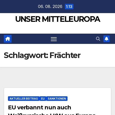
Zum
06. 08. 2026
1:13
Inhalt
UNSER MITTELEUROPA
springen
Schlagwort:
Frächter
AKTUELLER BEITRAG
EU
SANKTIONEN
EU verbannt nun auch