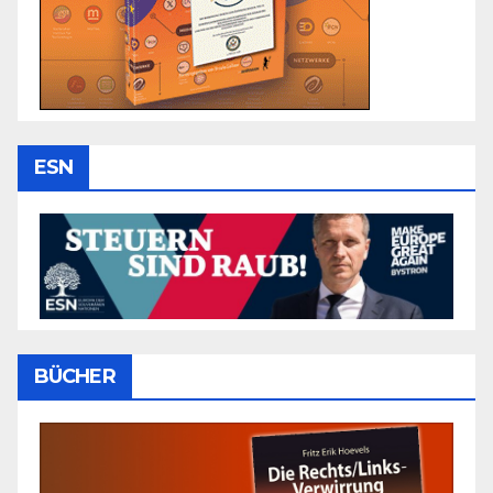
ESN
BÜCHER