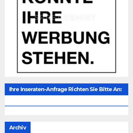
Ihre Inseraten-Anfrage Richten Sie Bitte An:
Office@unser-Mitteleuropa.net
Archiv