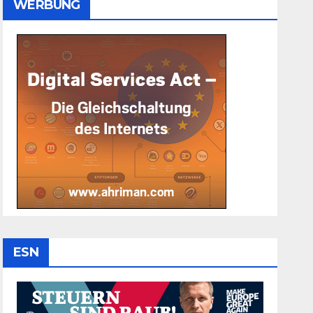
WERBUNG
ESN