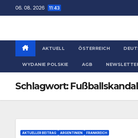
Zum
06. 08. 2026
11:43
Inhalt
springen
AKTUELL
ÖSTERREICH
DEUT
WYDANIE POLSKIE
AGB
NEWSLETTE
Schlagwort:
Fußballskandal
AKTUELLER BEITRAG
ARGENTINIEN
FRANKREICH