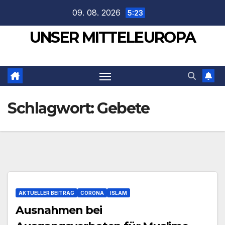
Zum
09. 08. 2026
5:23
Inhalt
UNSER MITTELEUROPA
springen
Schlagwort:
Gebete
AKTUELLER BEITRAG
CORONA
ISLAM
Ausnahmen bei