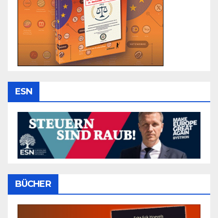
ESN
BÜCHER