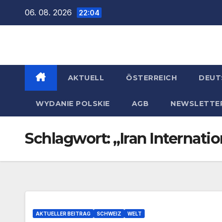
Zum
06. 08. 2026
22:04
Inhalt
springen
AKTUELL
ÖSTERREICH
DEUT
WYDANIE POLSKIE
AGB
NEWSLETTE
Schlagwort:
„Iran Internatio
AKTUELLER BEITRAG
SCHWEIZ
WELT