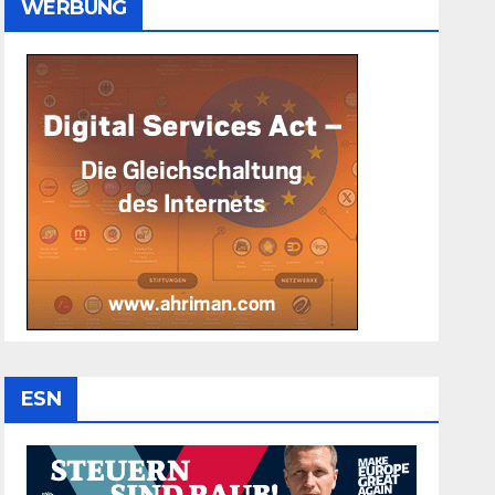
WERBUNG
ESN