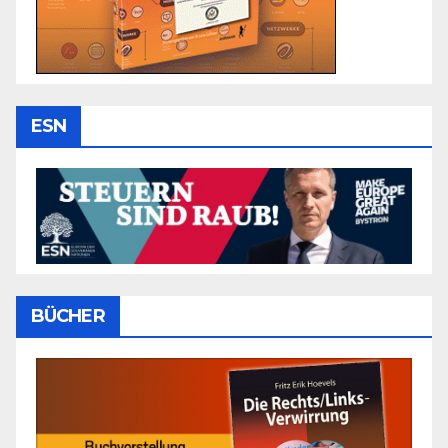
ESN
BÜCHER