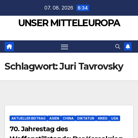
Zum
07. 08. 2026
6:34
Inhalt
UNSER MITTELEUROPA
springen
Schlagwort:
Juri Tavrovsky
AKTUELLER BEITRAG
ASIEN
CHINA
DIKTATUR
KRIEG
USA
70. Jahrestag des