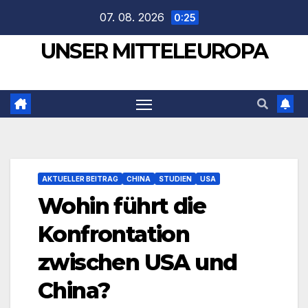
Zum
07. 08. 2026
0:25
Inhalt
UNSER MITTELEUROPA
springen
AKTUELLER BEITRAG
CHINA
STUDIEN
USA
Wohin führt die
Konfrontation
zwischen USA und
China?