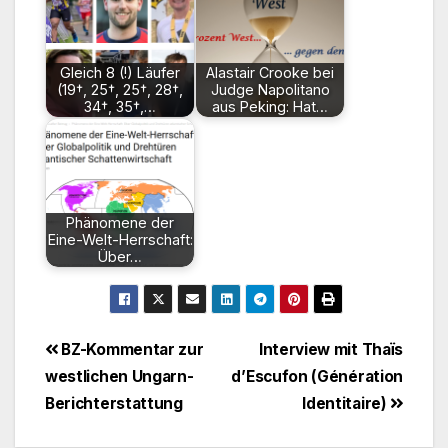
Gleich 8 (!) Läufer
Alastair Crooke bei
(19†, 25†, 25†, 28†,
Judge Napolitano
34†, 35†,…
aus Peking: Hat…
Phänomene der
Eine-Welt-Herrschaft:
Über…
Beitragsnavigation
BZ-Kommentar zur
Interview mit Thaïs
westlichen Ungarn-
d’Escufon (Génération
Berichterstattung
Identitaire)