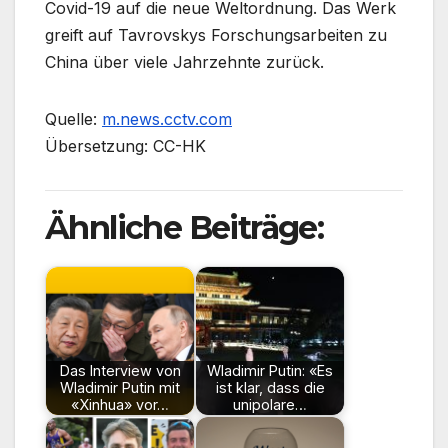
Covid-19 auf die neue Weltordnung. Das Werk
greift auf Tavrovskys Forschungsarbeiten zu
China über viele Jahrzehnte zurück.
Quelle:
m.news.cctv.com
Übersetzung: CC-HK
Ähnliche Beiträge:
Das Interview von
Wladimir Putin: «Es
Wladimir Putin mit
ist klar, dass die
«Xinhua» vor…
unipolare…