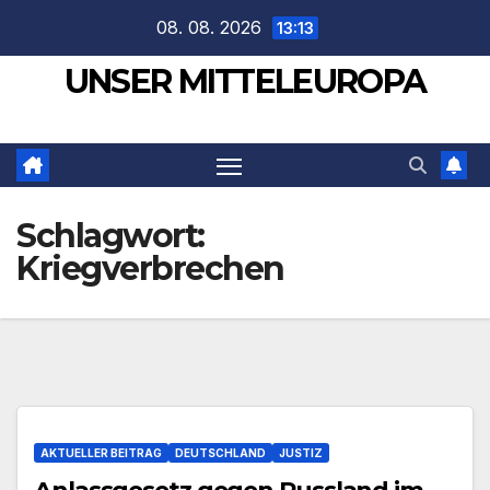
Zum
08. 08. 2026
13:13
Inhalt
UNSER MITTELEUROPA
springen
Schlagwort:
Kriegverbrechen
AKTUELLER BEITRAG
DEUTSCHLAND
JUSTIZ