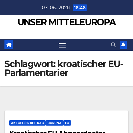
Zum
07. 08. 2026
18:48
Inhalt
UNSER MITTELEUROPA
springen
Schlagwort:
kroatischer EU-
Parlamentarier
AKTUELLER BEITRAG
CORONA
EU