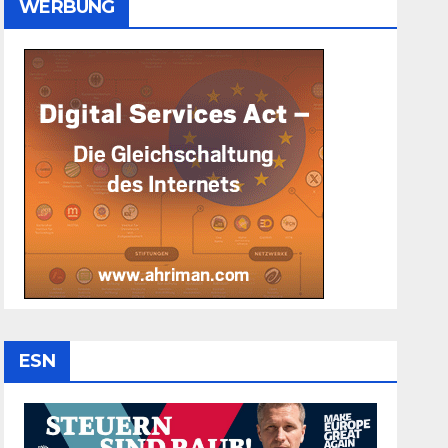
WERBUNG
ESN