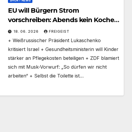
SHORT NEWS
EU will Bürgern Strom
vorschreiben: Abends kein Kochen
mehr wegen KI?
18. 06. 2026
FREIGEIST
+ Weißrussischer Präsident Lukaschenko
kritisiert Israel + Gesundheitsministerin will Kinder
stärker an Pflegekosten beteiligen + ZDF blamiert
sich mit Musk-Vorwurf: „So dürfen wir nicht
arbeiten“ + Selbst die Toilette ist…