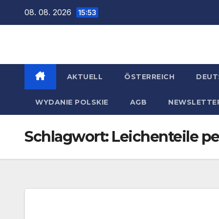
Zum
08. 08. 2026
15:53
Inhalt
springen
AKTUELL
ÖSTERREICH
DEUT
WYDANIE POLSKIE
AGB
NEWSLETTE
Schlagwort:
Leichenteile pe