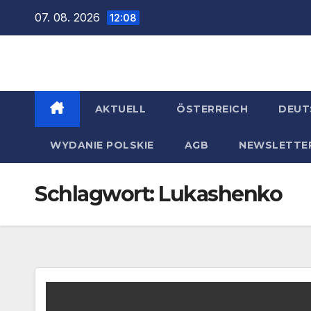
Zum
07. 08. 2026
12:08
Inhalt
springen
AKTUELL
ÖSTERREICH
DEUT
WYDANIE POLSKIE
AGB
NEWSLETTE
Schlagwort:
Lukashenko