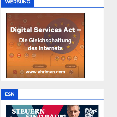
WERBUNG
ESN