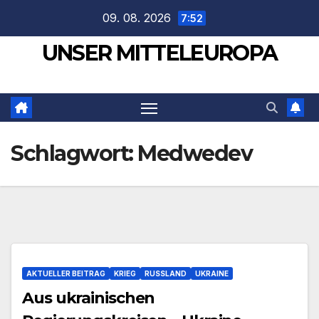
Zum
09. 08. 2026
7:52
Inhalt
UNSER MITTELEUROPA
springen
Schlagwort:
Medwedev
AKTUELLER BEITRAG
KRIEG
RUSSLAND
UKRAINE
Aus ukrainischen