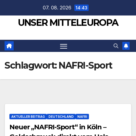
Zum
07. 08. 2026
14:43
Inhalt
UNSER MITTELEUROPA
springen
Schlagwort:
NAFRI-Sport
AKTUELLER BEITRAG
DEUTSCHLAND
NAFRI
Neuer „NAFRI-Sport“ in Köln –