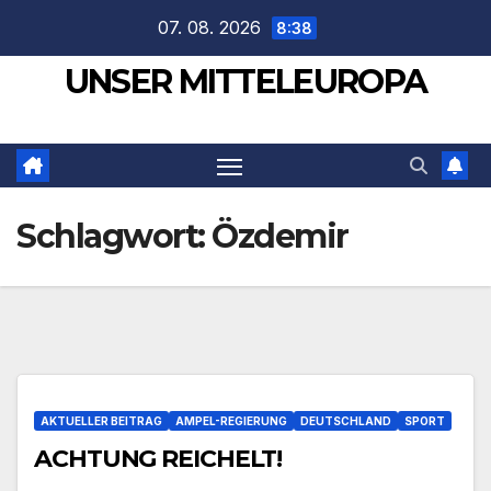
Zum
07. 08. 2026
8:38
Inhalt
UNSER MITTELEUROPA
springen
Schlagwort:
Özdemir
AKTUELLER BEITRAG
AMPEL-REGIERUNG
DEUTSCHLAND
SPORT
ACHTUNG REICHELT!