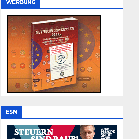
WERBUNG
ESN