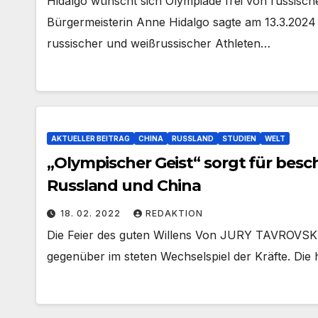
Hidalgo wünscht sich Olympiade frei von russisc
Bürgermeisterin Anne Hidalgo sagte am 13.3.2024
russischer und weißrussischer Athleten…
AKTUELLER BEITRAG
CHINA
RUSSLAND
STUDIEN
WELT
„Olympischer Geist“ sorgt für be
Russland und China
18. 02. 2022
REDAKTION
Die Feier des guten Willens Von JURY TAVROVSKY
gegenüber im steten Wechselspiel der Kräfte. Die