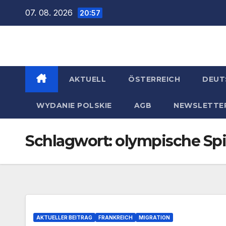
Zum
07. 08. 2026
20:57
Inhalt
springen
AKTUELL
ÖSTERREICH
DEUT
WYDANIE POLSKIE
AGB
NEWSLETTE
Schlagwort:
olympische Spi
AKTUELLER BEITRAG
FRANKREICH
MIGRATION