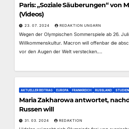
Paris: „Soziale Säuberungen“ von M
(Videos)
23. 07. 2024
REDAKTION UNGARN
Wegen der Olympischen Sommerspiele ab 26. Juli i
Willkommenskultur. Macron will offenbar die absc
vor den Augen der Welt verstecken.…
AKTUELLER BEITRAG
EUROPA
FRANKREICH
RUSSLAND
STUDIE
Maria Zakharowa antwortet, nachdem Pariser Bürgermeisteri
Russen will
31. 03. 2024
REDAKTION