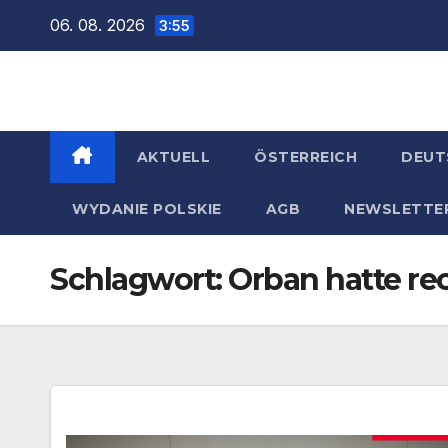
Zum
06. 08. 2026
3:55
Inhalt
springen
AKTUELL
ÖSTERREICH
DEUT
WYDANIE POLSKIE
AGB
NEWSLETTE
Schlagwort:
Orban hatte re