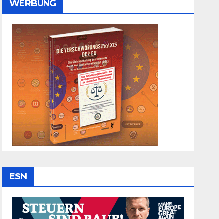
WERBUNG
ESN