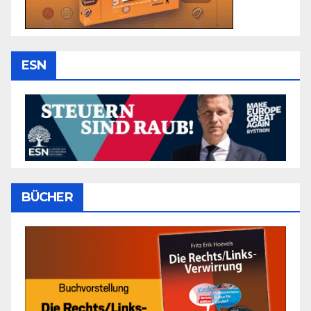
ESN
BÜCHER