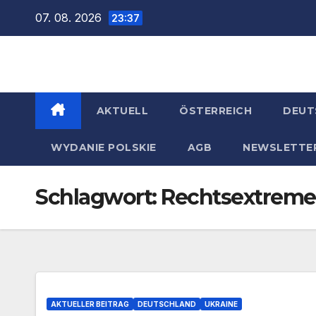
Zum
07. 08. 2026
23:37
Inhalt
springen
AKTUELL
ÖSTERREICH
DEUT
WYDANIE POLSKIE
AGB
NEWSLETTE
Schlagwort:
Rechtsextreme
AKTUELLER BEITRAG
DEUTSCHLAND
UKRAINE