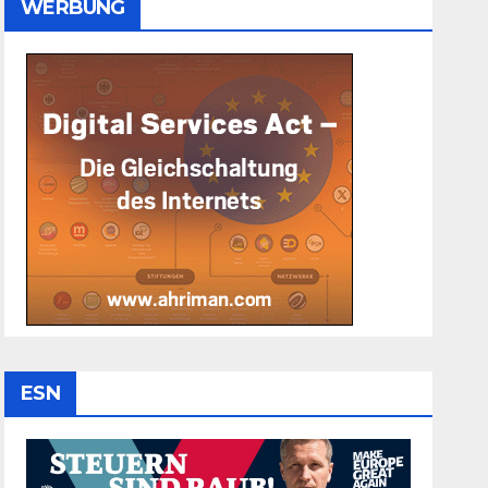
WERBUNG
ESN