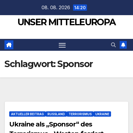
Zum
08. 08. 2026
14:20
Inhalt
UNSER MITTELEUROPA
springen
Schlagwort:
Sponsor
AKTUELLER BEITRAG
RUSSLAND
TERRORISMUS
UKRAINE
Ukraine als „Sponsor“ des