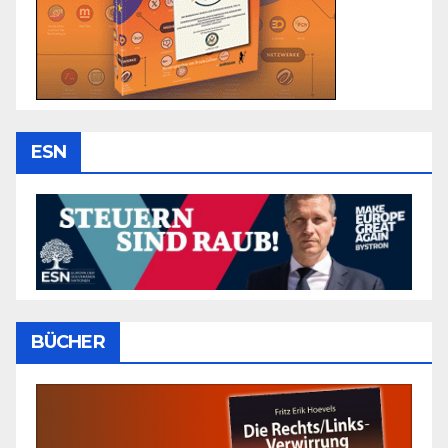
ESN
BÜCHER