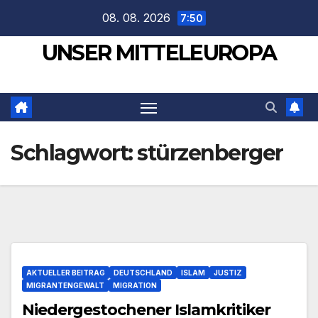
Zum
08. 08. 2026
7:50
Inhalt
UNSER MITTELEUROPA
springen
Schlagwort:
stürzenberger
AKTUELLER BEITRAG
DEUTSCHLAND
ISLAM
JUSTIZ
MIGRANTENGEWALT
MIGRATION
Niedergestochener Islamkritiker