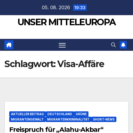
Zum
05. 08. 2026
19:33
Inhalt
UNSER MITTELEUROPA
springen
Schlagwort:
Visa-Affäre
AKTUELLER BEITRAG
DEUTSCHLAND
GRÜNE
MIGRANTENGEWALT
MIGRANTENKRIMINALITÄT
SHORT-NEWS
Freispruch für „Alahu-Akbar“