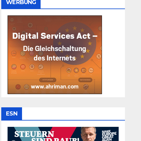
WERBUNG
ESN