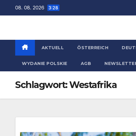
Zum
08. 08. 2026
3:28
Inhalt
springen
AKTUELL
ÖSTERREICH
DEUT
WYDANIE POLSKIE
AGB
NEWSLETTE
Schlagwort:
Westafrika