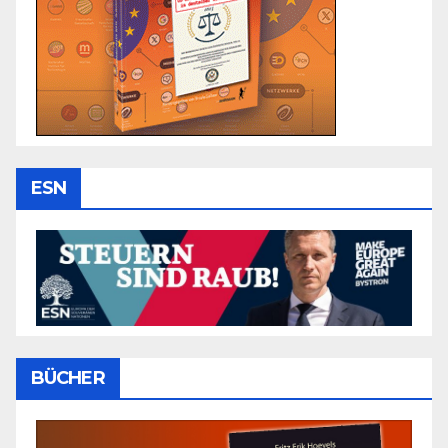
ESN
BÜCHER