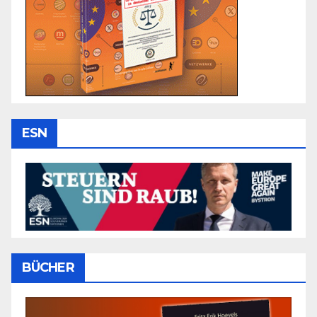
ESN
BÜCHER