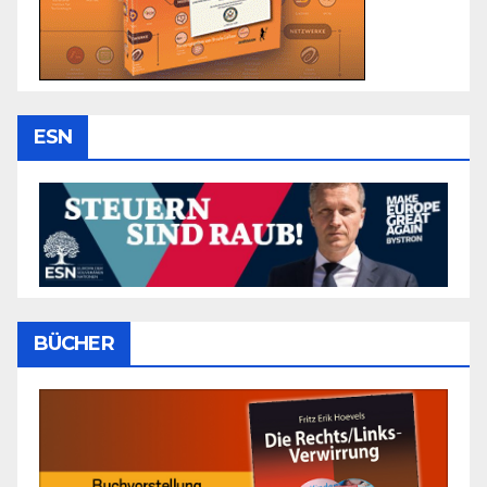
ESN
BÜCHER