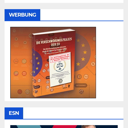
WERBUNG
ESN