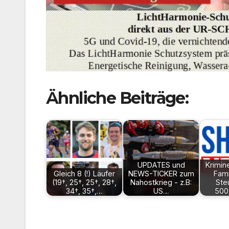
Ähnliche Beiträge:
UPDATES und
Krimin
Gleich 8 (!) Läufer
NEWS-TICKER zum
Fami
(19†, 25†, 25†, 28†,
Nahostkrieg - z.B:
Ste
34†, 35†,…
US…
500