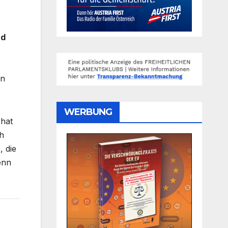
nd
on
WERBUNG
 hat
ch
, die
enn