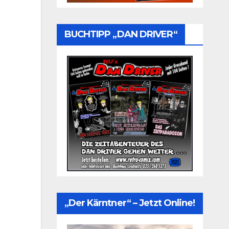
BUCHTIPP „DAN DRIVER“
„Der Kärntner“ – Jetzt Online!