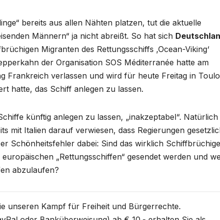
ge“ bereits aus allen Nähten platzen, tut die aktuelle
eisenden Männern“ ja nicht abreißt. So hat sich
Deutschla
fbrüchigen Migranten des Rettungsschiffs ‚Ocean-Viking‘
lepperkahn der Organisation SOS Méditerranée hatte am
ng Frankreich verlassen und wird für heute Freitag in Toul
rt hatte, das Schiff anlegen zu lassen.
chiffe künftig anlegen zu lassen, „inakzeptabel“. Natürlich
s mit Italien darauf verwiesen, dass Regierungen gesetzli
Der Schönheitsfehler dabei: Sind das wirklich Schiffbrüchige
 europäischen „Rettungsschiffen“ gesendet werden und w
afen abzulaufen?
Sie unseren Kampf für Freiheit und Bürgerrechte.
yPal oder Banküberweisung) ab € 10.- erhalten Sie als