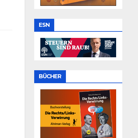
ESN
BÜCHER