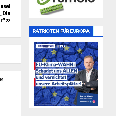
üssel
-„Die
er“
PATRIOTEN FÜR EUROPA
us