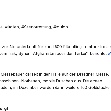
ge
,
#Italien
,
#Seenotrettung
,
#toulon
ur Notunterkunft für rund 500 Flüchtlinge umfunktionier
 dem Irak, Syrien, Afghanistan oder der Türkei“, berichtet
B
ssebauer derzeit in der Halle auf der Dresdner Messe,
aschinen, Notbetten, mobile Duschen aus. Die ersten
udeln, im Dezember werden dann weitere 100 Goldstücke
sorgt