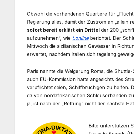
Obwohl die vorhandenen Quartiere für „Flüchtlin
Regierung alles, damit der Zustrom an „allein r
sofort bereit erklärt ein Drittel
der 200 „schif
aufzunehmen“, wie
t.online
berichtet. Der Sch
Mittwoch die sizilianischen Gewässer in Richtu
erwartet, nachdem Italien sich tagelang geweige
Paris nannte die Weigerung Roms, die Shuttle-S
auch EU-Kommission hatte angesichts des Streit
verpflichtet seien, Schiffbrüchigen zu helfen. 
da von nordafrikanischen Schleuserbanden zu
ja, ist nach der „Rettung“ nicht der nächste H
Bitte unterstützen 
Für jede Spende (Pa