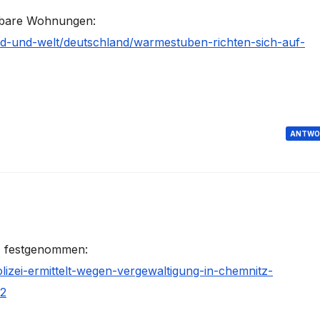
lbare Wohnungen:
nd-und-welt/deutschland/warmestuben-richten-sich-auf-
ANTWO
z festgenommen:
lizei-ermittelt-wegen-vergewaltigung-in-chemnitz-
82