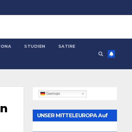
RONA
STUDIEN
SATIRE
German
in
UNSER MITTELEUROPA Auf
Telegram Folgen