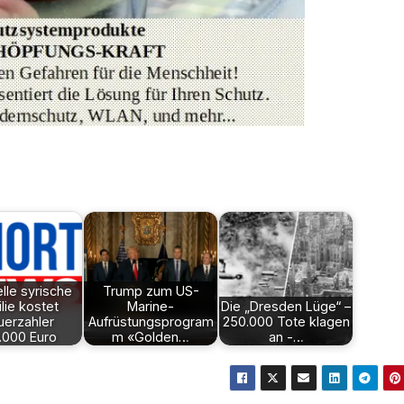
elle syrische
Trump zum US-
lie kostet
Marine-
Die „Dresden Lüge“ –
uerzahler
Aufrüstungsprogram
250.000 Tote klagen
.000 Euro
m «Golden…
an -…