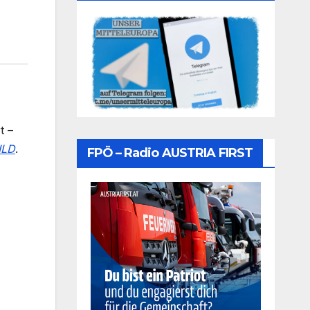
t –
ILD
.
FPÖ – Radio AUSTRIA FIRST