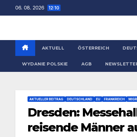
Zum
06. 08. 2026
12:10
Inhalt
springen
AKTUELL
ÖSTERREICH
DEUT
WYDANIE POLSKIE
AGB
NEWSLETTE
AKTUELLER BEITRAG
DEUTSCHLAND
EU
FRANKREICH
MIGR
Dresden: Messehall
reisende Männer au