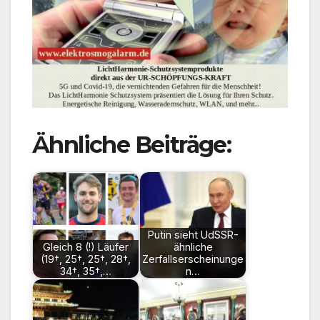
Ähnliche Beiträge:
Putin sieht UdSSR-
Gleich 8 (!) Läufer
ähnliche
(19†, 25†, 25†, 28†,
Zerfallserscheinunge
34†, 35†,…
n…