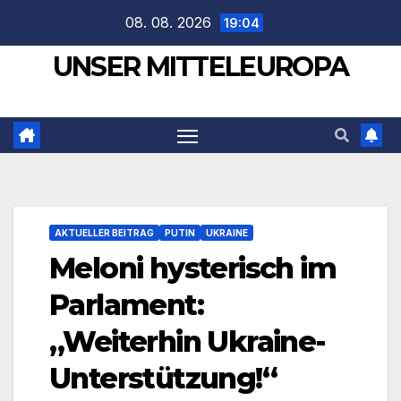
Zum
08. 08. 2026
19:04
Inhalt
UNSER MITTELEUROPA
springen
AKTUELLER BEITRAG
PUTIN
UKRAINE
Meloni hysterisch im
Parlament:
„Weiterhin Ukraine-
Unterstützung!“