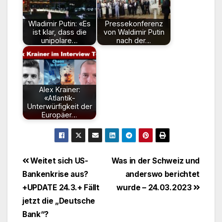
Wladimir Putin: «Es
Pressekonferenz
ist klar, dass die
von Waldimir Putin
unipolare…
nach der…
Alex Krainer:
«Atlantik-
Unterwürfigkeit der
Europäer…
Beitragsnavigation
Weitet sich US-
Was in der Schweiz und
Bankenkrise aus?
anderswo berichtet
+UPDATE 24.3.+ Fällt
wurde – 24.03.2023
jetzt die „Deutsche
Bank“?