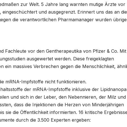
liedmaßen zur
Welt. 5 Jahre lang warnten mutige Ärzte vor
t,
eingeschüchtert und ausgegrenzt. Erinnert uns das an die
gegen die verantwortlichen Pharmamanager wurden übrig
nd Fachleute vor den Gentherapeutika von Pfizer
& Co. Mit
sungsstudien ausgewertet werden.
Diese freigeklagten
en ein massives Verbrechen
gegen die Menschlichkeit, ähnl
ie mRNA-Impfstoffe nicht funktionieren.
nhaltsstoffe der mRNA-Impfstoffe inklusive der
Lipidnanopar
ilen und sich in der Leber, den
Nebennieren, der Milz und
ssten, dass die
Injektionen die Herzen von Minderjährigen
bis
sie die Öffentlichkeit informierten.
16 kritische Ergebnisse
kumente durch die
3.500 Experten ergeben: