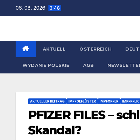
Zum
06. 08. 2026
3:48
Inhalt
springen
AKTUELL
ÖSTERREICH
DEUT
WYDANIE POLSKIE
AGB
NEWSLETTE
AKTUELLER BEITRAG
IMPFGEFLÜSTER
IMPFOPFER
IMPFPFLI
PFIZER FILES – sch
Skandal?