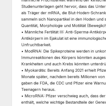
männliche Fruchtbarkeit während der klinische
Studienunterlagen geht hervor, dass das Unter
als Träger der mRNA,
die Blut-Hoden-Schran
sammeln sich Nanopartikel in den Hoden und sc
Quantität, Morphologie und Motilität (Beweglic
•
Männliche Fertilität III:
Anti-Sperma-Antikörp
Antikörpern im Ejakulat ist eine immunologisc
Unfruchtbarkeit.
•
ModRNA:
Die Spikeproteine werden in unkon
Immunreaktionen des Körpers könnten ausgesc
Krankheiten und auch Krebs könnten unterdrü
•
Myokarditis:
Bereits Anfang 2021 erhielt Pfize
Monate später, nachdem bereits Millionen von 
gaben die FDA, die CDC und Pfizer eine Warnun
Teenagern heraus.
•
MicroRNA:
Pfizer verschwieg auch, dass de
enthält, welche wichtige Bestandteile der Gen