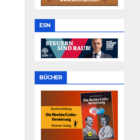
ESN
BÜCHER