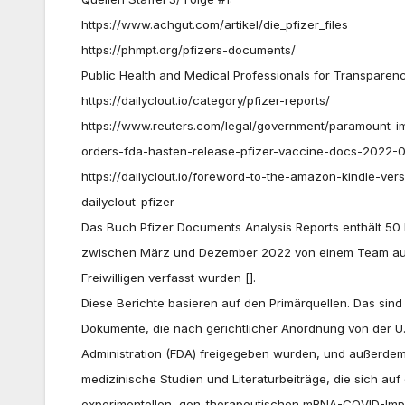
https://www.achgut.com/artikel/die_pfizer_files
https://phmpt.org/pfizers-documents/
Public Health and Medical Professionals for Transpare
https://dailyclout.io/category/pfizer-reports/
https://www.reuters.com/legal/government/paramount-i
orders-fda-hasten-release-pfizer-vaccine-docs-2022-0
https://dailyclout.io/foreword-to-the-amazon-kindle-ve
dailyclout-pfizer
Das Buch Pfizer Documents Analysis Reports enthält 50 
zwischen März und Dezember 2022 von einem Team aus
Freiwilligen verfasst wurden [].
Diese Berichte basieren auf den Primärquellen. Das sind
Dokumente, die nach gerichtlicher Anordnung von der U
Administration (FDA) freigegeben wurden, und außerdem
medizinische Studien und Literaturbeiträge, die sich auf
experimentellen, gen-therapeutischen mRNA-COVID-Impfs