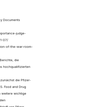
ncy Documents
mportance-judge-
1-07/
rsion-of-the-war-room-
Berichte, die
 hochqualifizierten
 zunächst die Pfizer-
.S. Food and Drug
 weitere wichtige
 den
toff von Pfizer