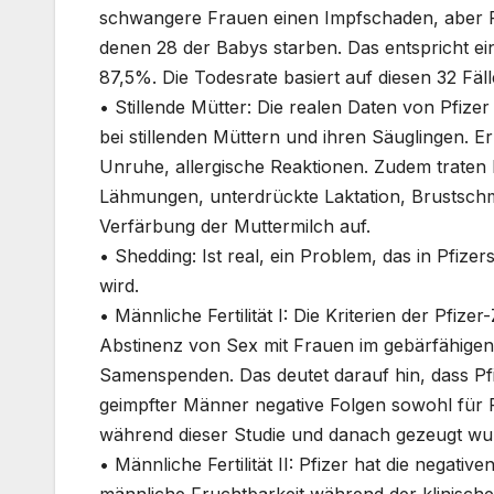
schwangere Frauen einen Impfschaden, aber Pfiz
denen 28 der Babys starben. Das entspricht e
87,5%. Die Todesrate basiert auf diesen 32 Fäl
•
Stillende Mütter:
Die realen Daten von Pfize
bei stillenden Müttern und ihren Säuglingen. 
Unruhe, allergische Reaktionen. Zudem traten b
Lähmungen, unterdrückte Laktation, Brustsch
Verfärbung der Muttermilch auf.
•
Shedding:
Ist real, ein Problem, das in Pfiz
wird.
•
Männliche Fertilität I:
Die Kriterien der Pfizer
Abstinenz von Sex mit Frauen im gebärfähigen
Samenspenden. Das deutet darauf hin, dass Pfi
geimpfter Männer negative Folgen sowohl für F
während dieser Studie und danach gezeugt wu
•
Männliche Fertilität II:
Pfizer hat die negativ