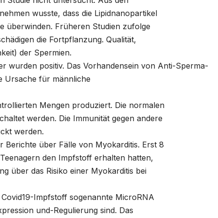
n Studie nicht untersucht. Aus den
nehmen wusste, dass die Lipidnanopartikel
ke
überwinden. Früheren Studien zufolge
hädigen die Fortpflanzung. Qualität,
hkeit) der Spermien.
er wurden positiv. Das Vorhandensein von Anti-Sperma-
he Ursache für männliche
trollierten Mengen produziert. Die normalen
haltet werden. Die Immunität gegen andere
ckt werden.
r Berichte über Fälle von Myokarditis. Erst 8
Teenagern den Impfstoff erhalten hatten,
g über das Risiko einer Myokarditis bei
r Covid19-Impfstoff sogenannte MicroRNA
expression und-Regulierung sind. Das