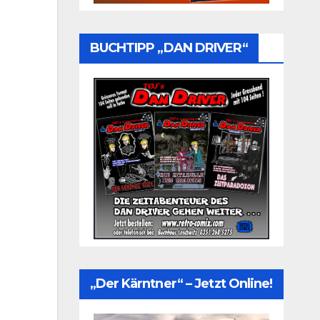
BUCHTIPP „DAN DRIVER“
„Der Kärntner“ – Jetzt Online!