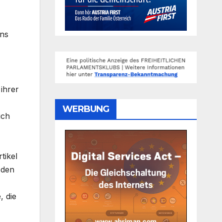
ens
 ihrer
WERBUNG
ich
tikel
 den
, die