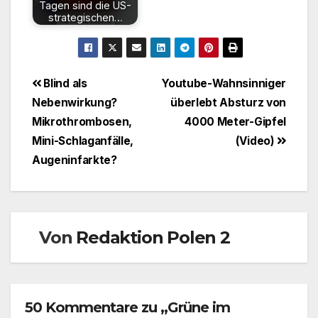
Tagen sind die US-
strategischen…
Beitragsnavigation
Blind als
Youtube-Wahnsinniger
Nebenwirkung?
überlebt Absturz von
Mikrothrombosen,
4000 Meter-Gipfel
Mini-Schlaganfälle,
(Video)
Augeninfarkte?
Von
Redaktion Polen 2
50 Kommentare zu „Grüne im