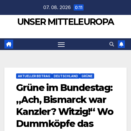
Zum
07. 08. 2026
0:11
Inhalt
UNSER MITTELEUROPA
springen
AKTUELLER BEITRAG
DEUTSCHLAND
GRÜNE
Grüne im Bundestag:
„Ach, Bismarck war
Kanzler? Witzig!“ Wo
Dummköpfe das