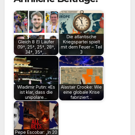
Die atlantische
Gleich 8 (!) Läufer
Kriegspartei spielt
(19†, 25†, 25†, 28†,
mit dem Feuer – Teil
34†, 35†,…
3
Wladimir Putin: «Es
Alastair Crooke: Wie
ist klar, dass die
eine globale Krise
unipolare…
fabriziert…
Pepe Escobar: „In 20