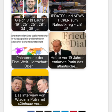
UPDATES und NEWS-
Gleich 8 (!) Läufer
TICKER zum
(19†, 25†, 25†, 28†,
Nahostkrieg - z.B:
34†, 35†,…
US…
Phänomene der
Heute vor 19 Jahren
Eine-Welt-Herrschaft:
entlarvte Putin das
Über…
atlantische…
Das Interview von
Wladimir Putin mit
«Xinhua» vor…