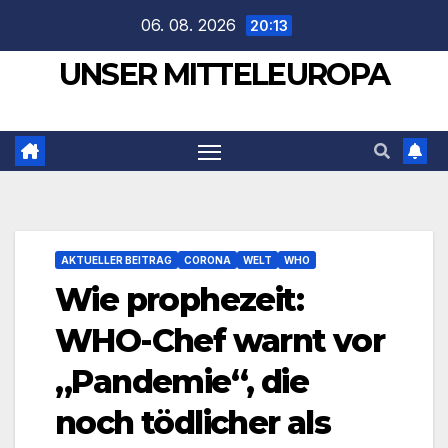
Zum
06. 08. 2026
20:13
Inhalt
UNSER MITTELEUROPA
springen
AKTUELLER BEITRAG
CORONA
WELT
WHO
Wie prophezeit:
WHO-Chef warnt vor
„Pandemie“, die
noch tödlicher als