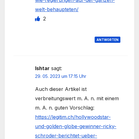
wie-regierungen-auf-der-ganzen-
welt-behaupteten/
2
ANTWORTEN
Ishtar
sagt:
29. 05. 2023 um 17:15 Uhr
Auch dieser Artikel ist
verbreitungswert m. A. n. mit einem
m. A. n. guten Vorschlag:
https://legitim.ch/hollywoodstar-
und-golden-globe-gewinner-ricky-
schroder-berichtet-ueber-