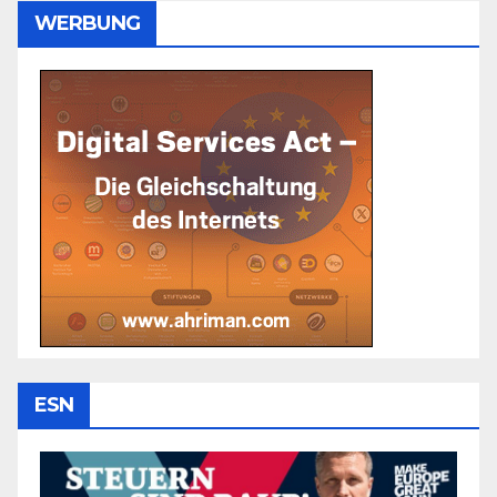
WERBUNG
ESN