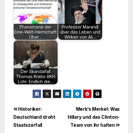
Phänomene der
Professor Marandi
Eine-Welt-Herrschaft:
über das Leben und
Über…
Wirken von Ali…
Der Skandalfall
Thomas Krebs BKH
Lohr: Endlich die…
Beitragsnavigation
Historiker:
Merk’s Merkel: Was
Deutschland droht
Hillary und das Clinton-
Staatszerfall
Team von ihr halten