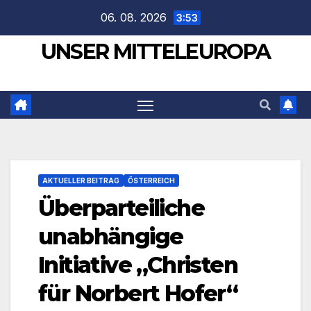
Zum
06. 08. 2026
3:53
Inhalt
UNSER MITTELEUROPA
springen
AKTUELLER BEITRAG
ÖSTERREICH
Überparteiliche
unabhängige
Initiative „Christen
für Norbert Hofer“