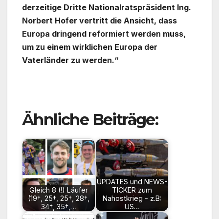
derzeitige Dritte Nationalratspräsident Ing.
Norbert Hofer vertritt die Ansicht, dass
Europa dringend reformiert werden muss,
um zu einem wirklichen Europa der
Vaterländer zu werden.“
Ähnliche Beiträge:
UPDATES und NEWS-
Gleich 8 (!) Läufer
TICKER zum
(19†, 25†, 25†, 28†,
Nahostkrieg - z.B:
34†, 35†,…
US…