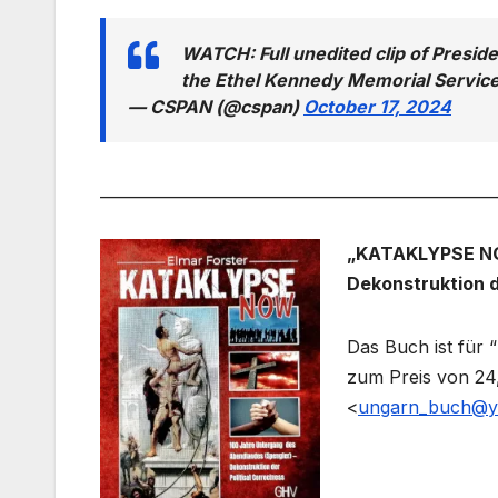
WATCH: Full unedited clip of Preside
the Ethel Kennedy Memorial Servic
— CSPAN (@cspan)
October 17, 2024
___________________________________________________
„KATAKLYPSE NOW
Dekonstruktion d
Das Buch ist für 
zum Preis von 24
<
ungarn_buch@y