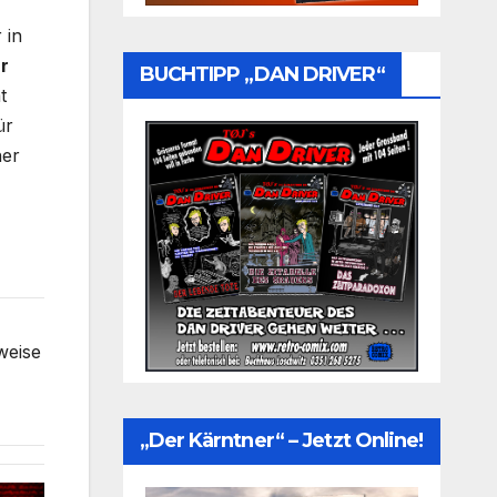
 in
ür
BUCHTIPP „DAN DRIVER“
t
ür
her
weise
„Der Kärntner“ – Jetzt Online!