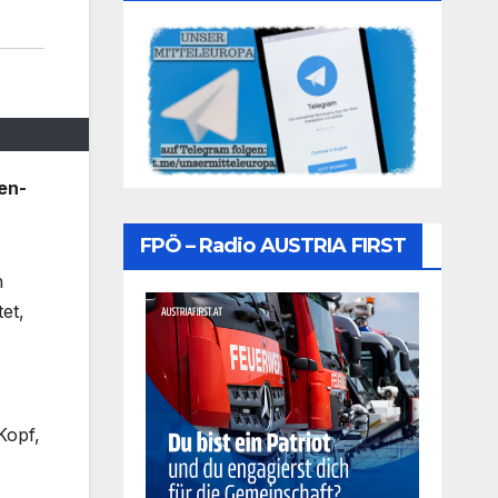
en-
FPÖ – Radio AUSTRIA FIRST
n
et,
Kopf,