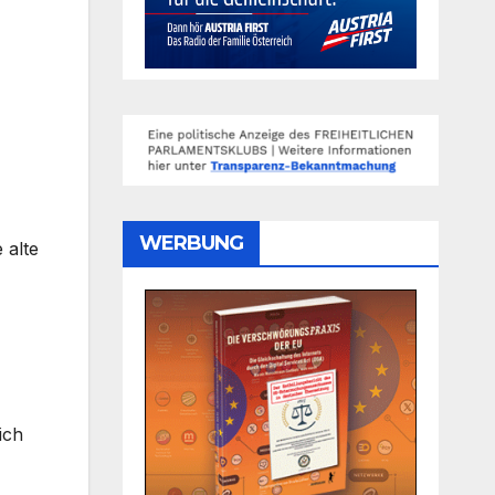
WERBUNG
 alte
ich