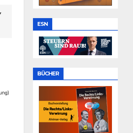
f
ESN
BÜCHER
mung)