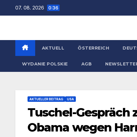
Zum
07. 08. 2026
0:36
Inhalt
springen
AKTUELL
ÖSTERREICH
DEUT
WYDANIE POLSKIE
AGB
NEWSLETTE
AKTUELLER BEITRAG
USA
Tuschel-Gespräch 
Obama wegen Harri