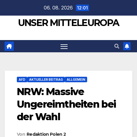
Zum
06. 08. 2026
12:01
Inhalt
UNSER MITTELEUROPA
springen
AFD
AKTUELLER BEITRAG
ALLGEMEIN
NRW: Massive
Ungereimtheiten bei
der Wahl
Von
Redaktion Polen 2