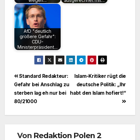
wegen…
ausgerechnet mit…
AfD "deutlich
größere Gefahr":
CDU-
Ministerpräsident…
Beitragsnavigation
Standard Redakteur:
Islam-Kritiker rügt die
Gefahr bei Anschlag zu
deutsche Politik: „Ihr
sterben lag eh nur bei
habt den Islam hofiert!“
80/21000
Von
Redaktion Polen 2