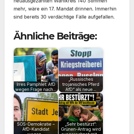
neuausgezählten Wahlkreis 140 Stimmen
mehr, wäre ein 17. Mandat drinnen. Immerhin
sind bereits 30 verdächtige Fälle aufgefallen.
Ähnliche Beiträge:
„Russisches
Irres Pamphlet: AfD
trojanisches Pferd
wegen Frage nach…
AfD“ als neue…
SOS-Demokratie –
„Sehr bestürzt“:
AfD-Kandidat
Grünen-Antrag wird