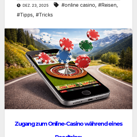
#online casino
,
#Reisen
,
DEZ. 23, 2025
#Tipps
,
#Tricks
Zugang zum Online-Casino während eines