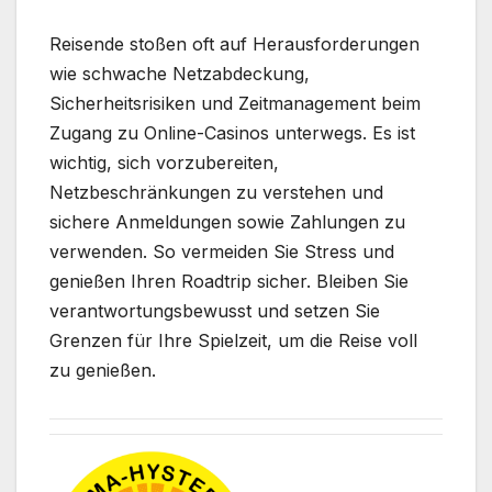
Reisende stoßen oft auf Herausforderungen
wie schwache Netzabdeckung,
Sicherheitsrisiken und Zeitmanagement beim
Zugang zu Online-Casinos unterwegs. Es ist
wichtig, sich vorzubereiten,
Netzbeschränkungen zu verstehen und
sichere Anmeldungen sowie Zahlungen zu
verwenden. So vermeiden Sie Stress und
genießen Ihren Roadtrip sicher. Bleiben Sie
verantwortungsbewusst und setzen Sie
Grenzen für Ihre Spielzeit, um die Reise voll
zu genießen.