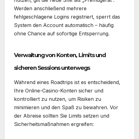
Werden anschließend mehrere
fehlgeschlagene Logins registriert, sperrt das
System den Account automatisch – häufig
ohne Chance auf sofortige Entsperrung.
Verwaltung von Konten, Limits und
sicheren Sessions unterwegs
Während eines Roadtrips ist es entscheidend,
Ihre Online-Casino-Konten sicher und
kontrolliert zu nutzen, um Risiken zu
minimieren und den Spaß zu bewahren. Vor
der Abreise sollten Sie Limits setzen und
Sicherheitsmaßnahmen ergreifen: