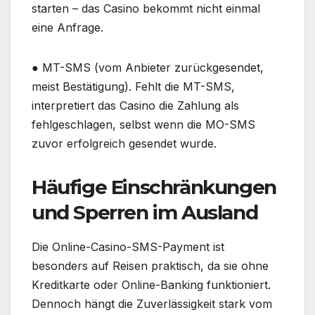
starten – das Casino bekommt nicht einmal
eine Anfrage.
● MT-SMS (vom Anbieter zurückgesendet,
meist Bestätigung). Fehlt die MT-SMS,
interpretiert das Casino die Zahlung als
fehlgeschlagen, selbst wenn die MO-SMS
zuvor erfolgreich gesendet wurde.
Häufige Einschränkungen
und Sperren im Ausland
Die Online-Casino-SMS-Payment ist
besonders auf Reisen praktisch, da sie ohne
Kreditkarte oder Online-Banking funktioniert.
Dennoch hängt die Zuverlässigkeit stark vom