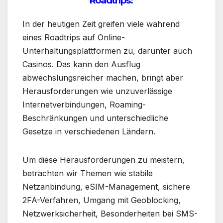
Roadtrips:
In der heutigen Zeit greifen viele während
eines Roadtrips auf Online-
Unterhaltungsplattformen zu, darunter auch
Casinos. Das kann den Ausflug
abwechslungsreicher machen, bringt aber
Herausforderungen wie unzuverlässige
Internetverbindungen, Roaming-
Beschränkungen und unterschiedliche
Gesetze in verschiedenen Ländern.
Um diese Herausforderungen zu meistern,
betrachten wir Themen wie stabile
Netzanbindung, eSIM-Management, sichere
2FA-Verfahren, Umgang mit Geoblocking,
Netzwerksicherheit, Besonderheiten bei SMS-