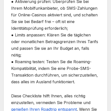
● Aktivierung prüfen: Überprüfen Sie bei
Ihrem Mobilfunkanbieter, ob SMS-Zahlungen
für Online-Casinos aktiviert sind, und schalten
Sie sie bei Bedarf frei – oft ist eine
Identitätsprüfung erforderlich;
● Limits anpassen: Klären Sie die täglichen
oder monatlichen Betragsgrenzen Ihres Tarifs
und passen Sie sie an Ihr Budget an, falls
nötig;
● Roaming testen: Testen Sie die Roaming-
Kompatibilität, indem Sie eine Probe-SMS-
Transaktion durchführen, um sicherzustellen,
dass alles im Ausland funktioniert.
Diese Checkliste hilft Ihnen, alles richtig
einzustellen, vermeiden Sie Probleme und
genießen Ihren Roadtrip entspannt
. Wenn Sie