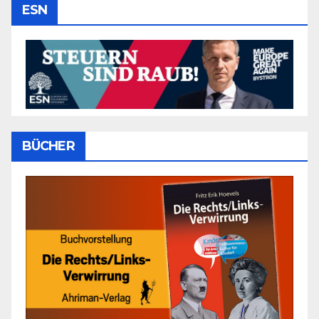
ESN
BÜCHER