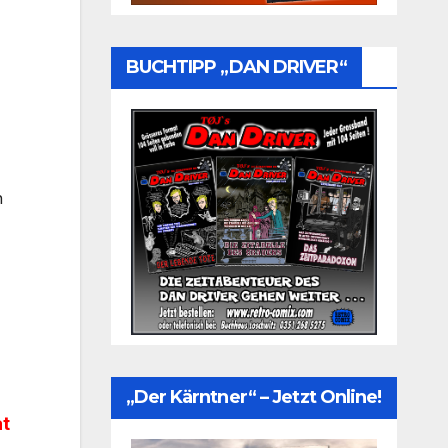
BUCHTIPP „DAN DRIVER“
h
„Der Kärntner“ – Jetzt Online!
at