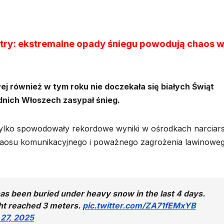
etry: ekstremalne opady śniegu powodują chaos 
 również w tym roku nie doczekała się białych Świąt
nich Włoszech zasypał śnieg.
tylko spowodowały rekordowe wyniki w ośrodkach narciars
chaosu komunikacyjnego i poważnego zagrożenia lawinowe
has been buried under heavy snow in the last 4 days.
ght reached 3 meters.
pic.twitter.com/ZA71fEMxYB
27, 2025