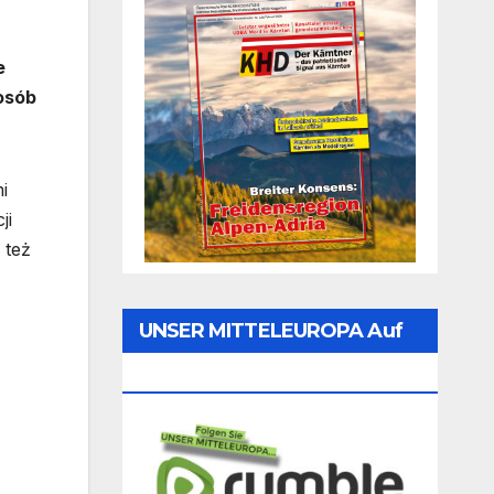
e
osób
i
ji
 też
UNSER MITTELEUROPA Auf
Rumble Folgen