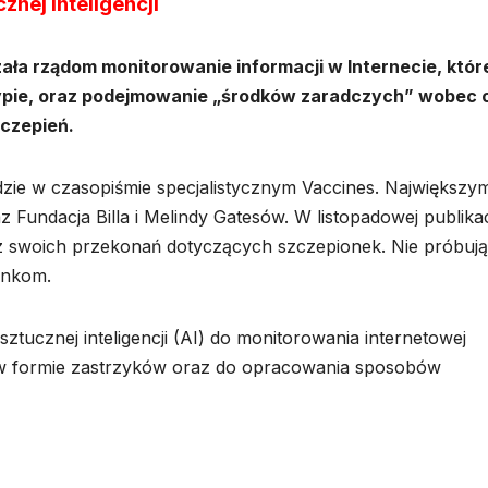
nej inteligencji
ła rządom monitorowanie informacji w Internecie, któr
ypie, oraz podejmowanie „środków zaradczych” wobec 
czepień.
adzie w czasopiśmie specjalistycznym Vaccines. Największym
undacja Billa i Melindy Gatesów. W listopadowej publikac
z swoich przekonań dotyczących szczepionek. Nie próbują
onkom.
tucznej inteligencji (AI) do monitorowania internetowej
 formie zastrzyków oraz do opracowania sposobów