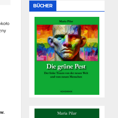
BÜCHER
około
żny
ów.