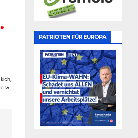
we
PATRIOTEN FÜR EUROPA
kich,
go w