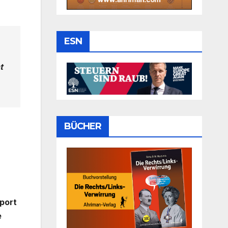
ESN
t
BÜCHER
port
e