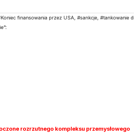
#Koniec finansowania przez USA
,
#sankcje
,
#tankowanie d
e”:
dnoczone rozrzutnego kompleksu przemysłowego