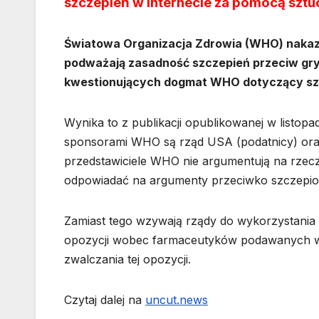
szczepień w Internecie za pomocą sztucz
Światowa Organizacja Zdrowia (WHO) nakaza
podważają zasadność szczepień przeciw gr
kwestionujących dogmat WHO dotyczący sz
Wynika to z publikacji opublikowanej w listop
sponsorami WHO są rząd USA (podatnicy) oraz F
przedstawiciele WHO nie argumentują na rzec
odpowiadać na argumenty przeciwko szczepi
Zamiast tego wzywają rządy do wykorzystania sz
opozycji wobec farmaceutyków podawanych w
zwalczania tej opozycji.
Czytaj dalej na
uncut.news