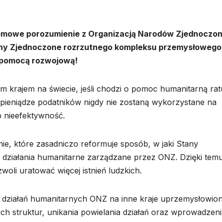
łomowe porozumienie z Organizacją Narodów Zjednoczo
tany Zjednoczone rozrzutnego kompleksu przemysłowego
 pomocą rozwojową!
m krajem na świecie, jeśli chodzi o pomoc humanitarną rat
ieniądze podatników nigdy nie zostaną wykorzystane na
b nieefektywność.
ie, które zasadniczo reformuje sposób, w jaki Stany
ą działania humanitarne zarządzane przez ONZ. Dzięki tem
oli uratować więcej istnień ludzkich.
r działań humanitarnych ONZ na inne kraje uprzemysłowion
 struktur, unikania powielania działań oraz wprowadzeni