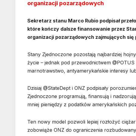
organizacji pozarządowych
Sekretarz stanu Marco Rubio podpisał prze
które kończy dalsze finansowanie przez S
organizacji pozarządowych zajmujących się
Stany Zjednoczone pozostają najbardziej hojny
życie – jednak pod przewodnictwem @POTUS p
marnotrawstwo, antyamerykańskie interesy lu
Dzisiaj @StateDept i ONZ podpisały porozumien
Zjednoczone programują, finansują i nadzoruj
mniej pieniędzy z podatków amerykańskich pozw
Ten nowy model pozwoli lepiej rozłożyć cięża
zobowiąże ONZ do ograniczenia rozbudowanych