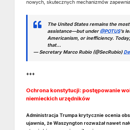
nowych, skutecznych mechanizmów zapewniają
The United States remains the most 
assistance—but under
@POTUS
’s l
Americanism, or inefficiency. Today
that…
— Secretary Marco Rubio (@SecRubio)
De
+++
Ochrona konstytucji: postępowanie wo
niemieckich urzędników
Administracja Trumpa krytycznie ocenia obs
ujawnia, że Waszyngton rozważał nawet nało