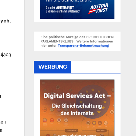
nych,
ującą
WERBUNG
u
e i
a