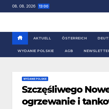
Zum
08. 08. 2026
13:00
Inhalt
springen
AKTUELL
ÖSTERREICH
DEUT
WYDANIE POLSKIE
AGB
NEWSLETTE
WYDANIE POLSKIE
Szczęśliwego Noweg
ogrzewanie i tank