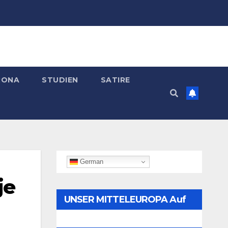
RONA
STUDIEN
SATIRE
German
je
UNSER MITTELEUROPA Auf
Telegram Folgen