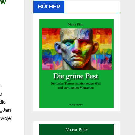
 w
BÜCHER
a
o
dla
 „Jan
wojej