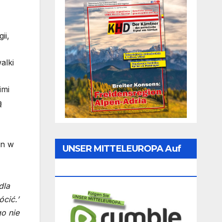
ii,
alki
imi
ą
en w
UNSER MITTELEUROPA Auf
Rumble Folgen
dla
cić.’
o nie