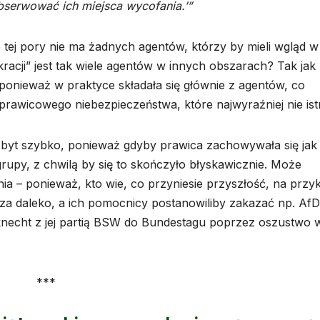
bserwować ich miejsca wycofania.’”
o tej pory nie ma żadnych agentów, którzy by mieli wgląd w
racji” jest tak wiele agentów w innych obszarach? Tak jak
ponieważ w praktyce składała się głównie z agentów, co
wicowego niebezpieczeństwa, które najwyraźniej nie istn
 zbyt szybko, ponieważ gdyby prawica zachowywała się jak
grupy, z chwilą by się to skończyło błyskawicznie. Może
ia – ponieważ, kto wie, co przyniesie przyszłość, na przy
za daleko, a ich pomocnicy postanowiliby zakazać np. AfD
echt z jej partią BSW do Bundestagu poprzez oszustwo 
***