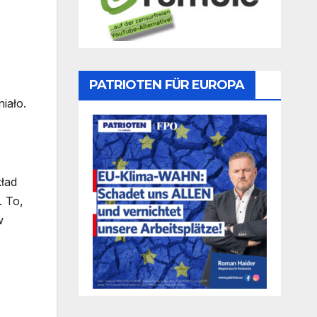
PATRIOTEN FÜR EUROPA
iało.
kład
. To,
w