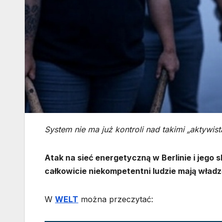
System nie ma już kontroli nad takimi „aktywist
Atak na sieć energetyczną w Berlinie i jego s
całkowicie niekompetentni ludzie mają władzę
W
WELT
można przeczytać: