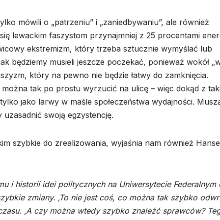
ylko mówili o „patrzeniu” i „zaniedbywaniu”, ale również
i się lewackim faszystom przynajmniej z 25 procentami energ
rawicowy ekstremizm, który trzeba sztucznie wymyślać lub
k będziemy musieli jeszcze poczekać, ponieważ wokół „w
aszyzm, który na pewno nie będzie łatwy do zamknięcia.
ożna tak po prostu wyrzucić na ulicę – więc dokąd z tak
 tylko jako larwy w maśle społeczeństwa wydajności. Musz
 uzasadnić swoją egzystencję.
ystkim szybkie do zrealizowania, wyjaśnia nam również Hans
 i historii idei politycznych na Uniwersytecie Federalnym 
szybkie zmiany. ‚To nie jest coś, co można tak szybko odwró
 czasu. ‚A czy można wtedy szybko znaleźć sprawców? Teg