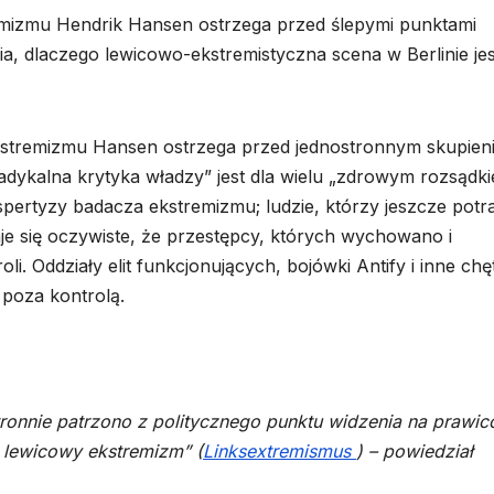
emizmu Hendrik Hansen ostrzega przed ślepymi punktami
, dlaczego lewicowo-ekstremistyczna scena w Berlinie jes
kstremizmu Hansen ostrzega przed jednostronnym skupien
adykalna krytyka władzy” jest dla wielu „zdrowym rozsądki
pertyzy badacza ekstremizmu; ludzie, którzy jeszcze potra
taje się oczywiste, że przestępcy, których wychowano i
i. Oddziały elit funkcjonujących, bojówki Antify i inne chę
 poza kontrolą.
:
tronnie patrzono z politycznego punktu widzenia na prawi
i lewicowy ekstremizm” (
Linksextremismus
) – powiedział