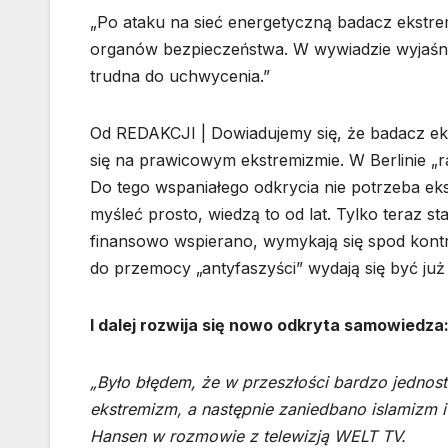
„Po ataku na sieć energetyczną badacz ekstr
organów bezpieczeństwa. W wywiadzie wyjaśnia
trudna do uchwycenia.”
Od REDAKCJI | Dowiadujemy się, że badacz e
się na prawicowym ekstremizmie. W Berlinie „r
Do tego wspaniałego odkrycia nie potrzeba eks
myśleć prosto, wiedzą to od lat. Tylko teraz s
finansowo wspierano, wymykają się spod kontrol
do przemocy „antyfaszyści” wydają się być już
I dalej rozwija się nowo odkryta samowiedza
„Było błędem, że w przeszłości bardzo jednos
ekstremizm, a następnie zaniedbano islamizm 
Hansen w rozmowie z telewizją WELT TV.