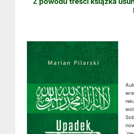
Z powodu treści książka usu
Aut
wre
nie
wol
Sob
now
´ni