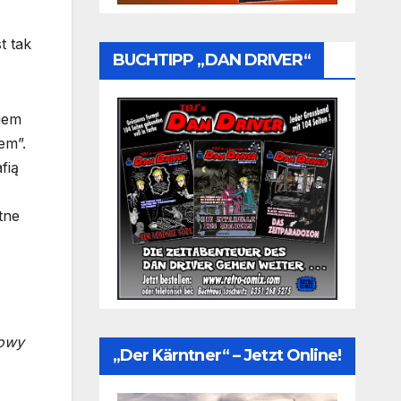
t tak
BUCHTIPP „DAN DRIVER“
iem
em”.
fią
tne
cowy
„Der Kärntner“ – Jetzt Online!