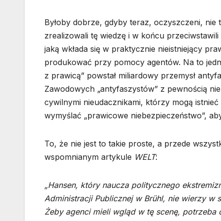
Byłoby dobrze, gdyby teraz, oczyszczeni, nie t
zrealizowali tę wiedzę i w końcu przeciwstawil
jaką wkłada się w praktycznie nieistniejący p
produkować przy pomocy agentów. Na to jedna
z prawicą” powstał miliardowy przemysł antyf
Zawodowych „antyfaszystów” z pewnością nie m
cywilnymi nieudacznikami, którzy mogą istnieć
wymyślać „prawicowe niebezpieczeństwo”, aby
To, że nie jest to takie proste, a przede wsz
wspomnianym artykule
WELT
:
„Hansen, który naucza politycznego ekstremizmu
Administracji Publicznej w Brühl, nie wierzy w 
Żeby agenci mieli wgląd w tę scenę, potrzeba