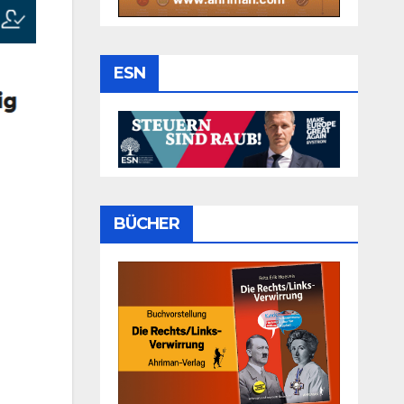
ESN
BÜCHER