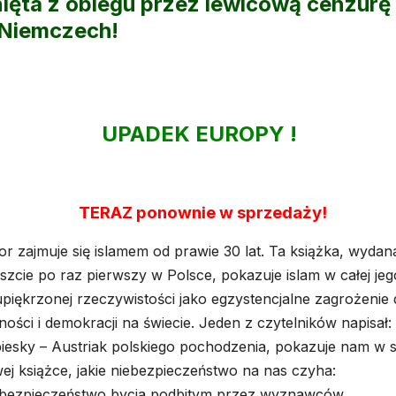
nięta z obiegu przez lewicową cenzurę
Niemczech!
UPADEK EUROPY !
TERAZ ponownie w sprzedaży!
or zajmuje się islamem od prawie 30 lat. Ta książka, wydan
szcie po raz pierwszy w Polsce, pokazuje islam w całej jeg
upiękrzonej rzeczywistości jako egzystencjalne zagrożenie 
ności i demokracji na świecie. Jeden z czytelników napisał:
iesky – Austriak polskiego pochodzenia, pokazuje nam w s
ej książce, jakie niebezpieczeństwo na nas czyha:
ebezpieczeństwo bycia podbitym przez wyznawców