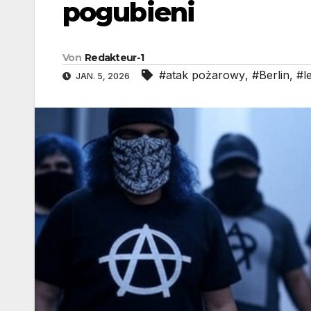
pogubieni
Von
Redakteur-1
#atak pożarowy
,
#Berlin
,
#l
JAN. 5, 2026