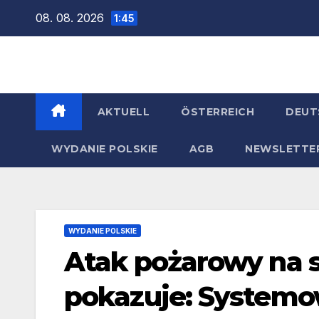
Zum
08. 08. 2026
1:45
Inhalt
springen
AKTUELL
ÖSTERREICH
DEUT
WYDANIE POLSKIE
AGB
NEWSLETTE
WYDANIE POLSKIE
Atak pożarowy na 
pokazuje: Systemo