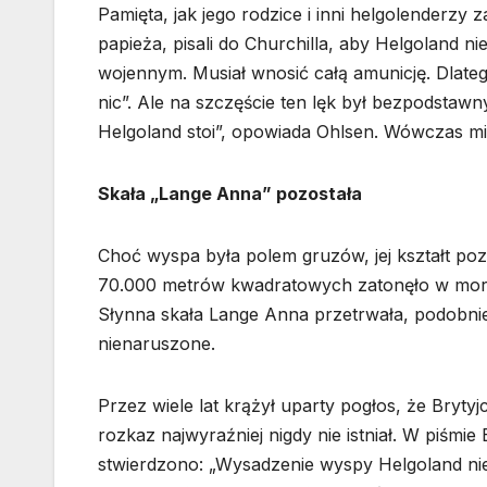
Pamięta, jak jego rodzice i inni helgolenderzy 
papieża, pisali do Churchilla, aby Helgoland n
wojennym. Musiał wnosić całą amunicję. Dlatego
nic”. Ale na szczęście ten lęk był bezpodstawny.
Helgoland stoi”, opowiada Ohlsen. Wówczas miał
Skała „Lange Anna” pozostała
Choć wyspa była polem gruzów, jej kształt p
70.000 metrów kwadratowych zatonęło w morzu
Słynna skała Lange Anna przetrwała, podobnie
nienaruszone.
Przez wiele lat krążył uparty pogłos, że Bryty
rozkaz najwyraźniej nigdy nie istniał. W piśmi
stwierdzono: „Wysadzenie wyspy Helgoland nie 