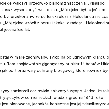
zaciekle walczyli przeciwko planom zniszczenia. „Pisali do
ie został wysadzony”, wspomina. „Mój ojciec był tu jeńcem
 był przekonany, że po tej eksplozji z Helgolandu nie zos
 „Mój ojciec wrócił z portu i skakał z radości, Helgoland st
 jedenaście lat.
ozostał w miarę zachowany. Tylko na południowym krańcu 
. Tam znajdował się gigantyczny bunkier U-bootów Hitle
 jak port oraz wały ochrony brzegowej, które również był
jczycy zamierzali całkowicie zniszczyć wyspę. Jednakże tak
e Brytyjczyków do niemieckich władz z grudnia 1946 roku
jest planowane, jednakże konieczne jest jej zdemilitaryzow