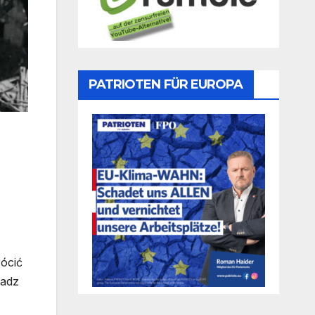
PATRIOTEN FÜR EUROPA
rócić
ładz