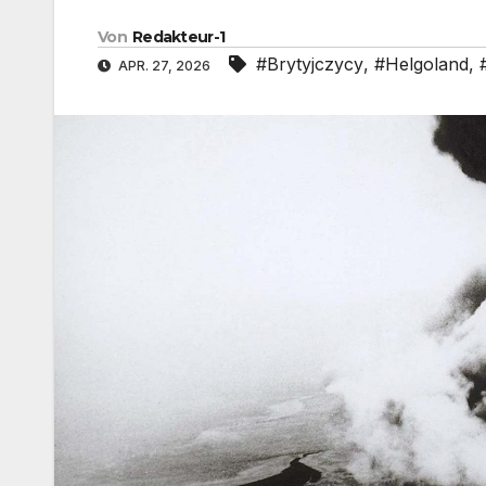
Von
Redakteur-1
#Brytyjczycy
,
#Helgoland
,
APR. 27, 2026