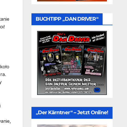
BUCHTIPP „DAN DRIVER“
tanie
oi!
około
ra.
y
i
„Der Kärntner“ – Jetzt Online!
anie,