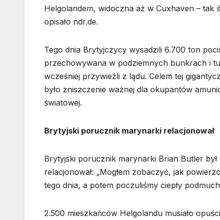
Helgolandem, widoczna aż w Cuxhaven – tak św
opisało ndr.de.
Tego dnia Brytyjczycy wysadzili 6.700 ton poc
przechowywana w podziemnych bunkrach i tun
wcześniej przywieźli z lądu. Celem tej gigant
było zniszczenie ważnej dla okupantów amunicj
światowej.
Brytyjski porucznik marynarki relacjonował
Brytyjski porucznik marynarki Brian Butler był 
relacjonował: „Mogłem zobaczyć, jak powierzc
tego dnia, a potem poczuliśmy ciepły podmuch, 
2.500 mieszkańców Helgolandu musiało opuści