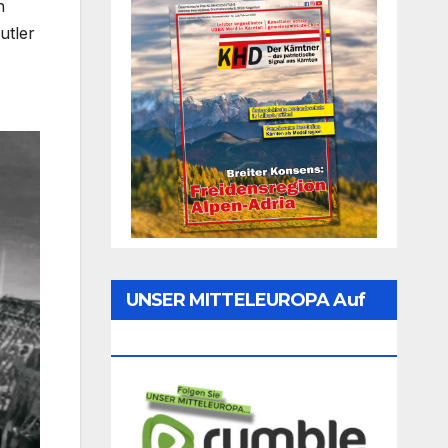
h
utler
UNSER MITTELEUROPA Auf
Rumble Folgen