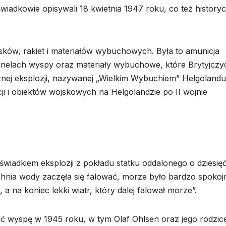
iadkowie opisywali 18 kwietnia 1947 roku, co też historyc
isków, rakiet i materiałów wybuchowych. Była to amunicja
elach wyspy oraz materiały wybuchowe, które Brytyjczy
ycznej eksplozji, nazywanej „Wielkim Wybuchiem” Helgolandu
i i obiektów wojskowych na Helgolandzie po II wojnie
świadkiem eksplozji z pokładu statku oddalonego o dziesięć 
hnia wody zaczęła się falować, morze było bardzo spokoj
a na koniec lekki wiatr, który dalej falował morze”.
ć wyspę w 1945 roku, w tym Olaf Ohlsen oraz jego rodzice