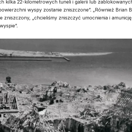
kilka 22-kilometrowych tuneli i galerii lub zablokowanyc
owierzchni wyspy zostanie zniszczone”. „Również Brian B
ie zniszczony, „chcieliśmy zniszczyć umocnienia i amunicję
wyspie”.