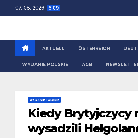
Zum
07. 08. 2026
5:09
Inhalt
springen
AKTUELL
ÖSTERREICH
DEUT
WYDANIE POLSKIE
AGB
NEWSLETTE
WYDANIE POLSKIE
Kiedy Brytyjczycy 
wysadzili Helgolan