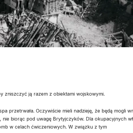
aby zniszczyć ją razem z obiektami wojskowymi.
yspa przetrwała. Oczywiście mieli nadzieję, że będą mogli w
k, nie biorąc pod uwagę Brytyjczyków. Dla okupacyjnych w
bomb w celach ćwiczeniowych. W związku z tym