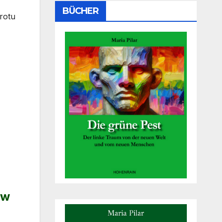
BÜCHER
rotu
 w