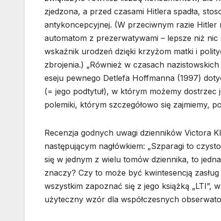
zjedzona, a przed czasami Hitlera spadła, sto
antykoncepcyjnej. (W przeciwnym razie Hitler
automatom z prezerwatywami – lepsze niż ni
wskaźnik urodzeń dzięki krzyżom matki i polity
zbrojenia.) „Również w czasach nazistowskich 
eseju pewnego Detlefa Hoffmanna (1997) doty
(= jego podtytuł), w którym możemy dostrzec j
polemiki, którym szczegółowo się zajmiemy, p
Recenzja godnych uwagi dzienników Victora Kl
następującym nagłówkiem: „Szparagi to czysto
się w jednym z wielu tomów dziennika, to jedna
znaczy? Czy to może być kwintesencją zasług K
wszystkim zapoznać się z jego książką „LTI”, w
użyteczny wzór dla współczesnych obserwato