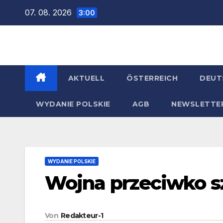
Zum
07. 08. 2026
3:00
Inhalt
springen
AKTUELL
ÖSTERREICH
DEUT
WYDANIE POLSKIE
AGB
NEWSLETTE
WYDANIE POLSKIE
Wojna przeciwko 
Von
Redakteur-1