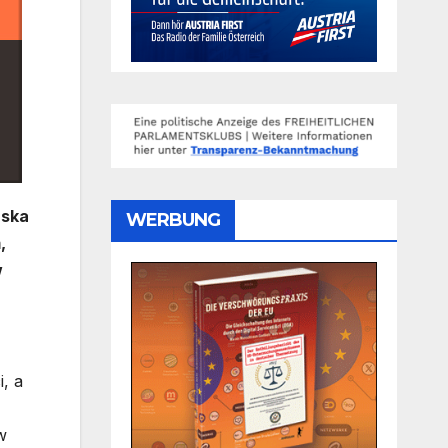
rska
WERBUNG
,
w
, a
w