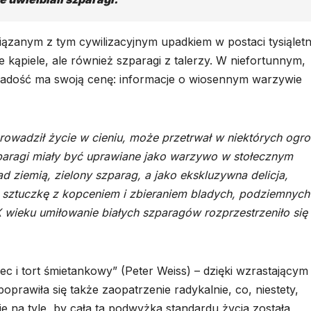
wiązanym z tym cywilizacyjnym upadkiem w postaci tysiąletn
 kąpiele, ale również szparagi z talerzy. W niefortunnym,
adość ma swoją cenę: informacje o wiosennym warzywie
rowadził życie w cieniu, może przetrwał w niektórych ogr
paragi miały być uprawiane jako warzywo w stołecznym
ad ziemią, zielony szparag, a jako ekskluzywna delicja,
a sztuczkę z kopceniem i zbieraniem bladych, podziemnych
 wieku umiłowanie białych szparagów rozprzestrzeniło się
c i tort śmietankowy” (Peter Weiss) – dzięki wzrastającym
prawiła się także zaopatrzenie radykalnie, co, niestety,
e na tyle, by cała ta podwyżka standardu życia została