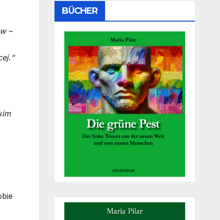
BÜCHER
ów –
ej.“
kim
obie