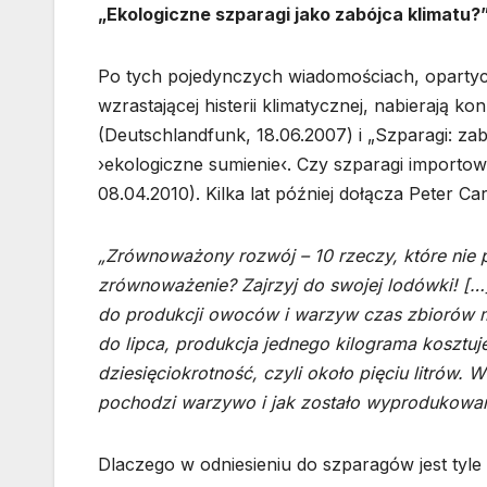
„Ekologiczne szparagi jako zabójca klimatu?
Po tych pojedynczych wiadomościach, opartych 
wzrastającej histerii klimatycznej, nabierają k
(Deutschlandfunk, 18.06.2007) i „Szparagi: za
›ekologiczne sumienie‹. Czy szparagi importow
08.04.2010). Kilka lat później dołącza Peter Ca
„Zrównoważony rozwój – 10 rzeczy, które nie p
zrównoważenie? Zajrzyj do swojej lodówki! […]
do produkcji owoców i warzyw czas zbiorów ma
do lipca, produkcja jednego kilograma kosztuje
dziesięciokrotność, czyli około pięciu litrów
pochodzi warzywo i jak zostało wyprodukowa
Dlaczego w odniesieniu do szparagów jest tyle 