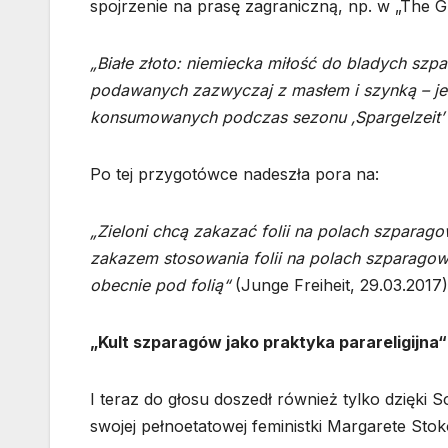
spojrzenie na prasę zagraniczną, np. w „The G
„Białe złoto: niemiecka miłość do bladych sz
podawanych zazwyczaj z masłem i szynką – jes
konsumowanych podczas sezonu ‚Spargelzeit’ o
Po tej przygotówce nadeszła pora na:
„Zieloni chcą zakazać folii na polach szparago
zakazem stosowania folii na polach szparagow
obecnie pod folią“
(Junge Freiheit, 29.03.2017)
„Kult szparagów jako praktyka parareligijna“
I teraz do głosu doszedł również tylko dzięki
swojej pełnoetatowej feministki Margarete Stok