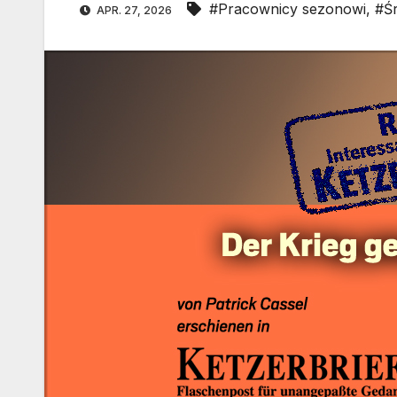
#Pracownicy sezonowi
,
#Ś
APR. 27, 2026