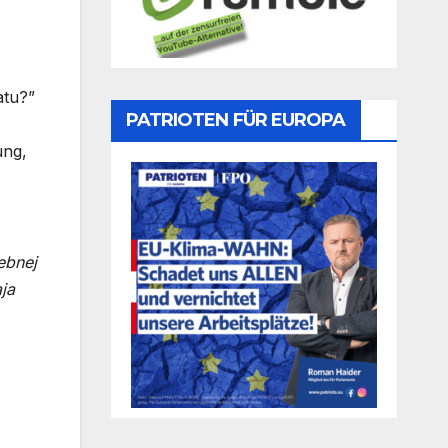
atu?”
PATRIOTEN FÜR EUROPA
ung,
ebnej
ja