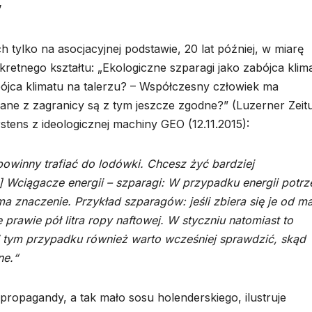
”
tylko na asocjacyjnej podstawie, 20 lat później, w miarę
onkretnego kształtu: „Ekologiczne szparagi jako zabójca klim
bójca klimatu na talerzu? – Współczesny człowiek ma
ane z zagranicy są z tym jeszcze zgodne?” (Luzerner Zeit
rstens z ideologicznej machiny GEO (12.11.2015):
owinny trafiać do lodówki. Chcesz żyć bardziej
 Wciągacze energii – szparagi: W przypadku energii potrz
 znaczenie. Przykład szparagów: jeśli zbiera się je od ma
 prawie pół litra ropy naftowej. W styczniu natomiast to
. W tym przypadku również warto wcześniej sprawdzić, skąd
ne.“
propagandy, a tak mało sosu holenderskiego, ilustruje