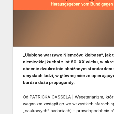
„Ulubione warzywo Niemców: kiełbasa“, jak 
niemieckiej kuchni z lat 80. XX wieku, w okr
obecnie dwukrotnie obniżonym standardem ży
umysłach ludzi, w głównej mierze opierającyc
bardzo dużo propagandy.
Od PATRICKA CASSELA | Wegetarianizm, który p
weganizm zastąpił go we wszystkich sferach s
„naukowych” badaniach) – prawdopodobnie rów