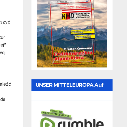
ższyć
tuł
ej”
wej
aleźć
UNSER MITTELEUROPA Auf
Rumble Folgen
ede