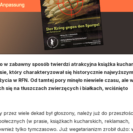
to w zabawny sposób twierdzi atrakcyjna książka kucha
esie, który charakteryzował się historycznie najwyższym
cia w RFN. Od tamtej pory minęło niewiele czasu, ale 
h się na tłuszczach zwierzęcych i białkach, wciśnięto
rzez wiele dekad był głoszony, należy już do przeszłości
połecznych (w prasie, książkach kucharskich, reklamach,
nież tylko tymczasowo. Już wegetarianizm zrobił dużo: 