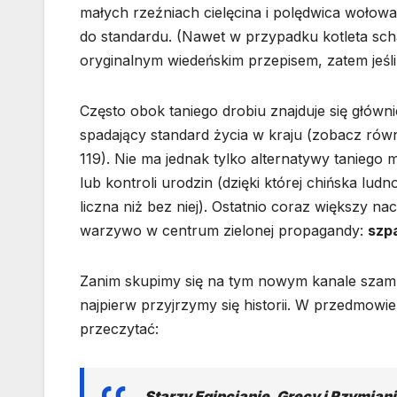
małych rzeźniach cielęcina i polędwica wołow
do standardu. (Nawet w przypadku kotleta scha
oryginalnym wiedeńskim przepisem, zatem jeśli je
Często obok taniego drobiu znajduje się główn
spadający standard życia w kraju (zobacz równ
119). Nie ma jednak tylko alternatywy taniego 
lub kontroli urodzin (dzięki której chińska lud
liczna niż bez niej). Ostatnio coraz większy n
warzywo w centrum zielonej propagandy:
szp
Zanim skupimy się na tym nowym kanale szambo
najpierw przyjrzymy się historii. W przedmowi
przeczytać:
Starzy Egipcjanie, Grecy i Rzymiani