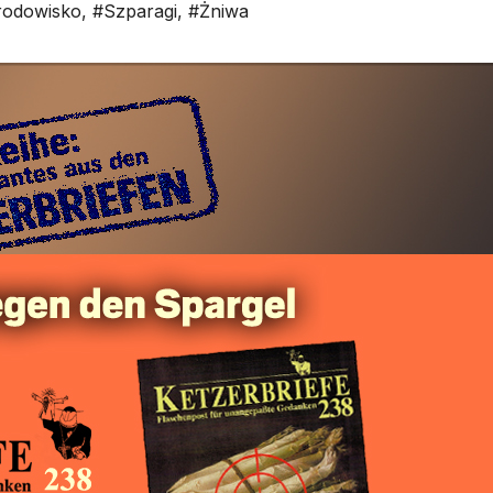
rodowisko
,
#Szparagi
,
#Żniwa