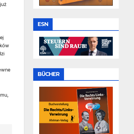
już
ESN
ej
yków
zi
pewne
BÜCHER
emu,