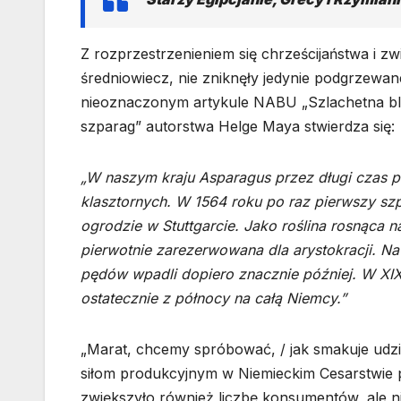
Z rozprzestrzenieniem się chrześcijaństwa i z
średniowiecz, nie zniknęły jedynie podgrzewane
nieoznaczonym artykule NABU „Szlachetna bl
szparag” autorstwa Helge Maya stwierdza się:
„W naszym kraju Asparagus przez długi czas p
klasztornych. W 1564 roku po raz pierwszy sz
ogrodzie w Stuttgarcie. Jako roślina rosnąca n
pierwotnie zarezerwowana dla arystokracji. N
pędów wpadli dopiero znacznie później. W XIX
ostatecznie z północy na całą Niemcy.”
„Marat, chcemy spróbować, / jak smakuje udzie
siłom produkcyjnym w Niemieckim Cesarstwie po
zwiększyło również liczbę konsumentów, ale ni