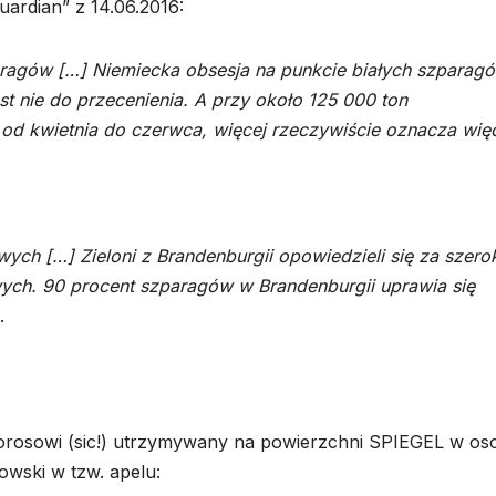
uardian” z 14.06.2016:
paragów […] Niemiecka obsesja na punkcie białych szparag
t nie do przecenienia. A przy około 125 000 ton
d kwietnia do czerwca, więcej rzeczywiście oznacza więc
wych […] Zieloni z Brandenburgii opowiedzieli się za szero
ych. 90 procent szparagów w Brandenburgii uprawia się
.
 Sorosowi (sic!) utrzymywany na powierzchni SPIEGEL w os
owski w tzw. apelu: