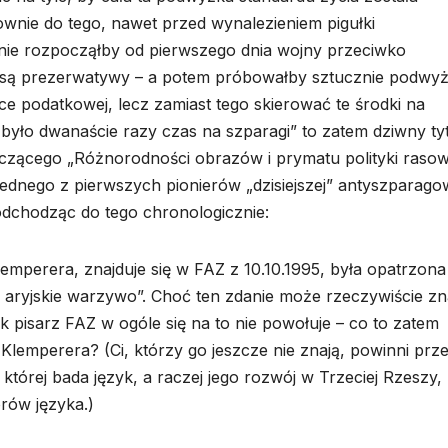
sownie do tego, nawet przed wynalezieniem pigułki
 nie rozpocząłby od pierwszego dnia wojny przeciwko
c są prezerwatywy – a potem próbowałby sztucznie podwy
ce podatkowej, lecz zamiast tego skierować te środki na
było dwanaście razy czas na szparagi” to zatem dziwny ty
czącego „Różnorodności obrazów i prymatu polityki rasow
ednego z pierwszych pionierów „dzisiejszej” antyszparago
odchodząc do tego chronologicznie:
emperera, znajduje się w FAZ z 10.10.1995, była opatrzona
 aryjskie warzywo”. Choć ten zdanie może rzeczywiście zn
k pisarz FAZ w ogóle się na to nie powołuje – co to zatem
lemperera? (Ci, którzy go jeszcze nie znają, powinni prz
 której bada język, a raczej jego rozwój w Trzeciej Rzeszy,
rów języka.)