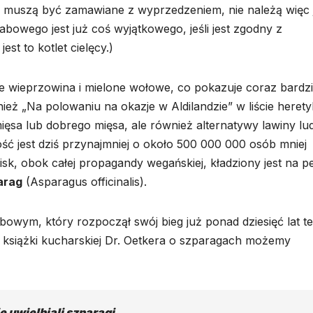
a muszą być zamawiane z wyprzedzeniem, nie należą więc 
bowego jest już coś wyjątkowego, jeśli jest zgodny z
st to kotlet cielęcy.)
ie wieprzowina i mielone wołowe, co pokazuje coraz bardzi
ież „Na polowaniu na okazje w Aldilandzie” w liście heret
mięsa lub dobrego mięsa, ale również alternatywy lawiny lud
ność jest dziś przynajmniej o około 500 000 000 osób mniej
acisk, obok całej propagandy wegańskiej, kładziony jest na 
arag
(Asparagus officinalis).
wym, który rozpoczął swój bieg już ponad dziesięć lat t
e książki kucharskiej Dr. Oetkera o szparagach możemy
e uwielbiali szparagi.