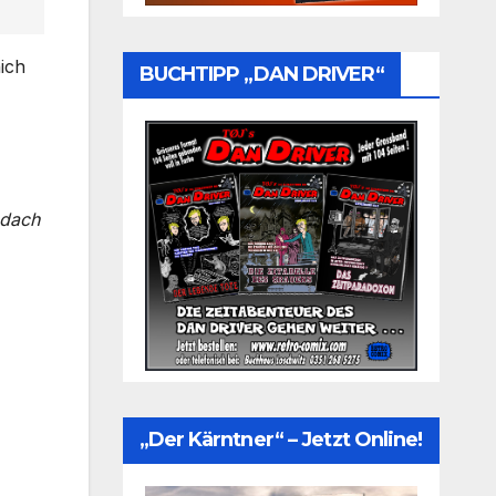
ich
BUCHTIPP „DAN DRIVER“
odach
„Der Kärntner“ – Jetzt Online!