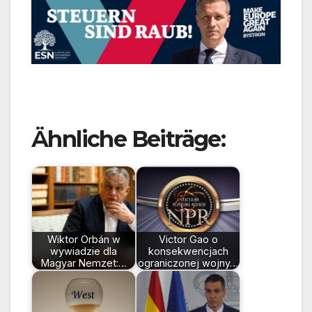
Ähnliche Beiträge:
Wiktor Orbán w
Victor Gao o
wywiadzie dla
konsekwencjach
Magyar Nemzet:…
ograniczonej wojny…