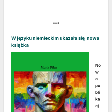
***
W języku niemieckim ukazała się nowa
książka
No
w
a
pu
bli
ka
cj