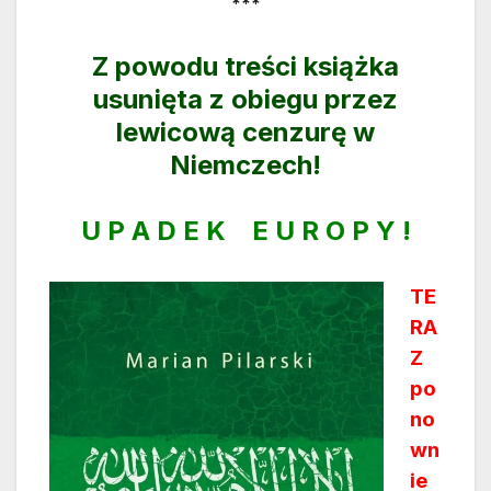
***
Z powodu treści książka
usunięta z obiegu przez
lewicową cenzurę w
Niemczech!
U P A D E K E U R O P Y !
TE
RA
Z
po
no
wn
ie