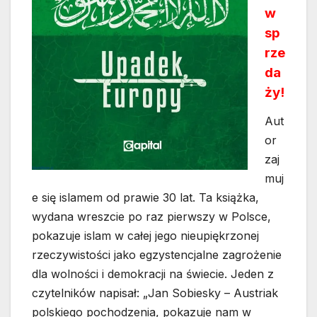
w
sp
rze
da
ży!
Aut
or
zaj
muj
e się islamem od prawie 30 lat. Ta książka,
wydana wreszcie po raz pierwszy w Polsce,
pokazuje islam w całej jego nieupiękrzonej
rzeczywistości jako egzystencjalne zagrożenie
dla wolności i demokracji na świecie. Jeden z
czytelników napisał: „Jan Sobiesky – Austriak
polskiego pochodzenia, pokazuje nam w