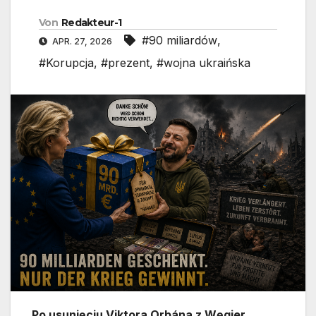
Von
Redakteur-1
#90 miliardów
,
APR. 27, 2026
#Korupcja
,
#prezent
,
#wojna ukraińska
Po usunięciu Viktora Orbána z Węgier,