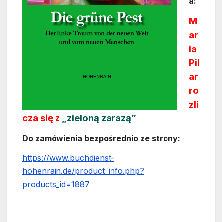
a:
M
ar
ia
Pil
ar
ro
zli
cza się z
„zieloną zarazą”
Do zamówienia bezpośrednio ze strony:
https://www.buchdienst-
hohenrain.de/product_info.php?
products_id=1887