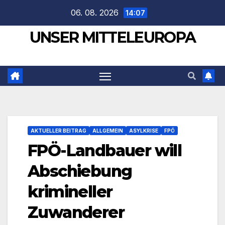
Zum
06. 08. 2026
14:07
Inhalt
UNSER MITTELEUROPA
springen
AKTUELLER BEITRAG
ALLGEMEIN
ASYLKRISE
FPÖ
FPÖ-Landbauer will
Abschiebung
krimineller
Zuwanderer