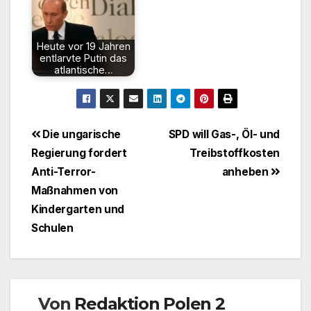
Heute vor 19 Jahren
entlarvte Putin das
atlantische…
Beitragsnavigation
Die ungarische
SPD will Gas-, Öl- und
Regierung fordert
Treibstoffkosten
Anti-Terror-
anheben
Maßnahmen von
Kindergarten und
Schulen
Von
Redaktion Polen 2