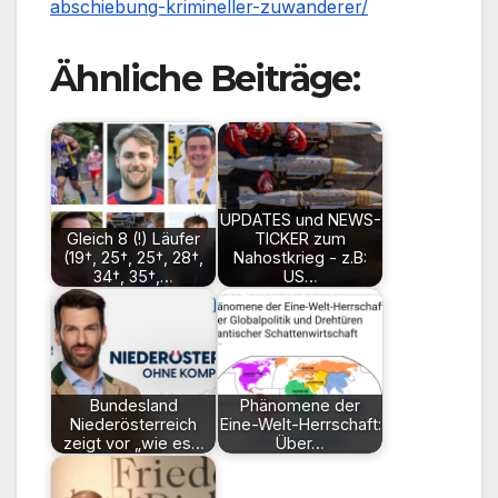
abschiebung-krimineller-zuwanderer/
Ähnliche Beiträge:
UPDATES und NEWS-
Gleich 8 (!) Läufer
TICKER zum
(19†, 25†, 25†, 28†,
Nahostkrieg - z.B:
34†, 35†,…
US…
Bundesland
Phänomene der
Niederösterreich
Eine-Welt-Herrschaft:
zeigt vor „wie es…
Über…