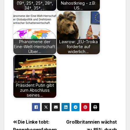
(19†, 25†, 25†, 28†,
Nahostkrieg - z.B:
34†, 35†,…
US…
Phänomene der
Lawrow: „EU-Troika
Eine-Welt-Herrschaft:
forderte auf
Über…
widerlich…
Präsident Putin gibt
zum Abschluss
seines…
Beitragsnavigation
Die Linke tobt:
Großbritannien wächst
Regenbogenfahnen
zu 85% durch