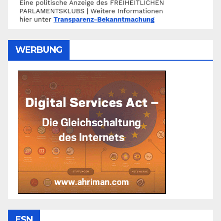
WERBUNG
ESN