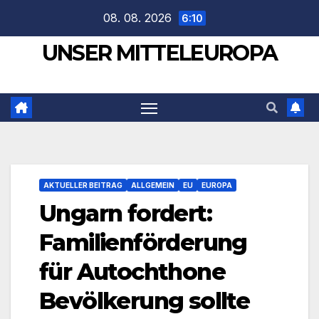
Zum
08. 08. 2026
6:10
Inhalt
UNSER MITTELEUROPA
springen
AKTUELLER BEITRAG
ALLGEMEIN
EU
EUROPA
Ungarn fordert:
Familienförderung
für Autochthone
Bevölkerung sollte