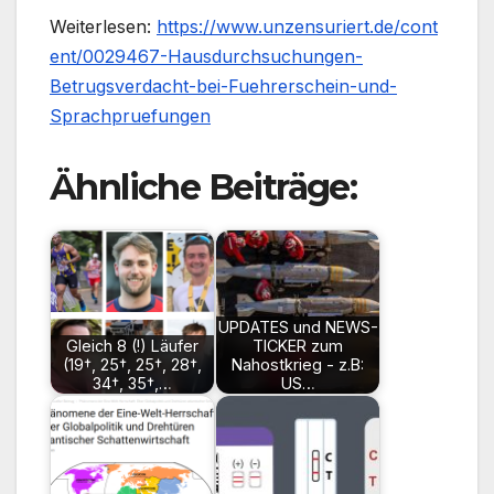
Weiterlesen:
https://www.unzensuriert.de/cont
ent/0029467-Hausdurchsuchungen-
Betrugsverdacht-bei-Fuehrerschein-und-
Sprachpruefungen
Ähnliche Beiträge:
UPDATES und NEWS-
Gleich 8 (!) Läufer
TICKER zum
(19†, 25†, 25†, 28†,
Nahostkrieg - z.B:
34†, 35†,…
US…