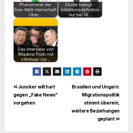
Phänomene der
Studie belegt -
Eine-Welt-Herrschaft:
Infektionsdefinition
Über…
nur bei 14…
Das Interview von
Wladimir Putin mit
«Xinhua» vor…
Beitragsnavigation
Juncker will hart
Brasilien und Ungarn:
gegen „Fake News“
Migrationspolitik
vorgehen
stimmt überein,
weitere Beziehungen
geplant