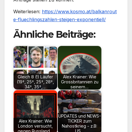
Weiterlesen:
https://www.kosmo.at/balkanrout
e-fluechlingszahlen-steigen-exponentiell/
Ähnliche Beiträge:
Gleich 8 (!) Läufer
Alex Krainer: Wie
(19†, 25†, 25†, 28†,
Grossbritannien zu
34†, 35†,…
seinem…
UPDATES und NEWS-
Alex Krainer: Wie
TICKER zum
London versucht,
Nahostkrieg - z.B:
gegen Russland…
US…