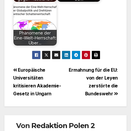
Phänomene der
Eine-Welt-Herrschaft:
Über…
Beitragsnavigation
Europäische
Ermahnung für die EU:
Universitäten
von der Leyen
kritisieren Akademie-
zerstörte die
Gesetz in Ungarn
Bundeswehr
Von
Redaktion Polen 2