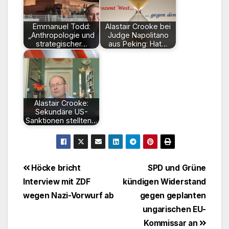
Emmanuel Todd:
Alastair Crooke bei
„Anthropologie und
Judge Napolitano
strategischer…
aus Peking: Hat…
Alastair Crooke:
Sekundäre US-
Sanktionen stellten…
Beitragsnavigation
Höcke bricht
SPD und Grüne
Interview mit ZDF
kündigen Widerstand
wegen Nazi-Vorwurf ab
gegen geplanten
ungarischen EU-
Kommissar an