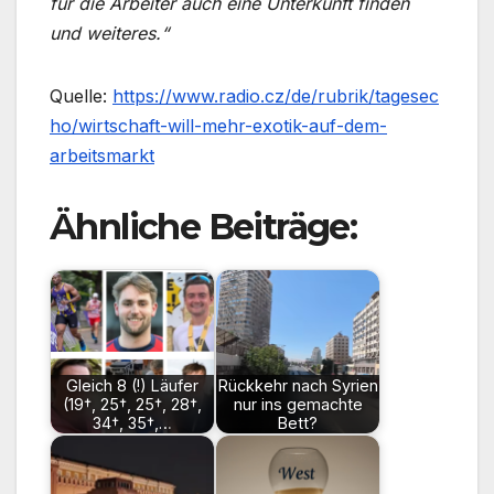
für die Arbeiter auch eine Unterkunft finden
und weiteres.“
Quelle:
https://www.radio.cz/de/rubrik/tagesec
ho/wirtschaft-will-mehr-exotik-auf-dem-
arbeitsmarkt
Ähnliche Beiträge:
Gleich 8 (!) Läufer
Rückkehr nach Syrien
(19†, 25†, 25†, 28†,
nur ins gemachte
34†, 35†,…
Bett?