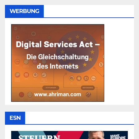
WERBUNG
ESN