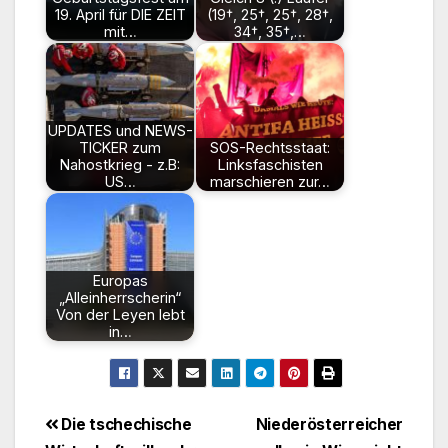
19. April für DIE ZEIT
(19†, 25†, 25†, 28†,
mit…
34†, 35†,…
UPDATES und NEWS-
TICKER zum
SOS-Rechtsstaat:
Nahostkrieg - z.B:
Linksfaschisten
US…
marschieren zur…
Europas
„Alleinherrscherin“
Von der Leyen lebt
in…
Beitragsnavigation
Die tschechische
Niederösterreicher