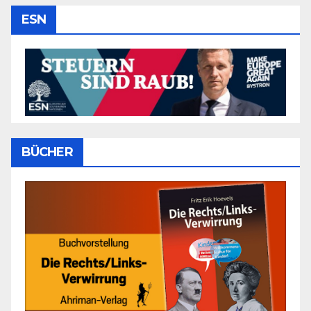
ESN
BÜCHER